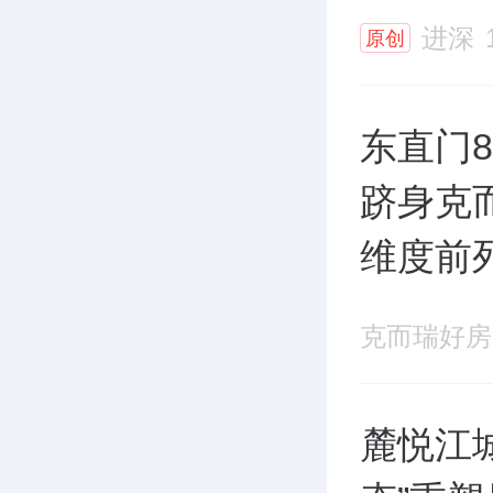
进深
原创
东直门8
跻身克
维度前
克而瑞好房
麓悦江