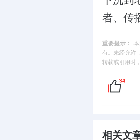
下沉到
者、传
重要提示：
本
有。未经允许
转载或引用时，请
34
相关文