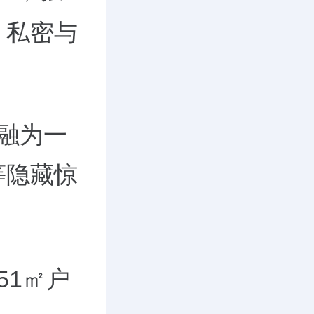
，私密与
融为一
等隐藏惊
51
㎡户