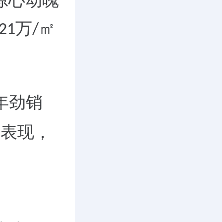
惊心动魄
万
㎡
21
/
年劲销
级表现，