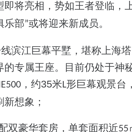
型即将亮相，势如王者登临，
俱乐部
或将迎来新成员。
”
一线滨江巨幕平墅，堪称上海塔
界的专属王座。目前仍处于神
35
，约
米
形巨幕观景台
E500
L
刷新想象；
配双豪华套房
，单套面积近
55