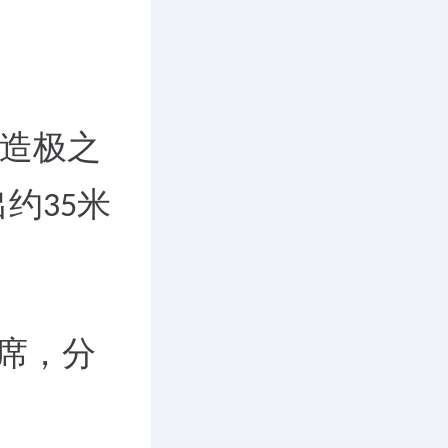
造极之
出约
米
35
席，分