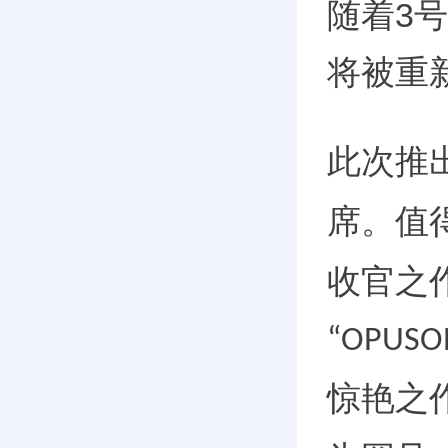
随着
3
号
将被重
此次推
席。
值
收官之
“OPUSO
惊艳之