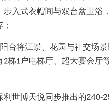
、步入式衣帽间与双台盆卫浴
存；
阳台
将江景、花园与社交场景
有
梯
户电梯厅、超大宴会厅
2
1
240-2
保利世博天悦同步推出的