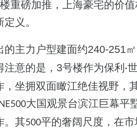
楼重磅加推，上海豪宅的价值
新定义。
240-251
出的主力户型建面约
㎡
3
得注意
的是，
号楼作为保利
·
作，坐拥双面瞰江绝佳视野，
大国观景台滨江巨幕平
NE500
作。其
平的奢阔尺度，在市
500