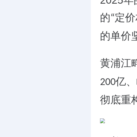
2025
年
的
定价
“
的单价
黄浦江
亿、
200
彻底重