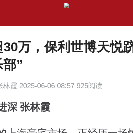
超30万，保利世博天悦跻
部”
林霞 2025-06-06 08:57 925阅读
进深 张林霞