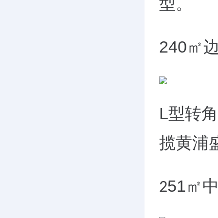
型。
240
㎡
L
型转角
揽黄浦
51
㎡
2