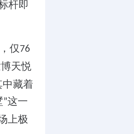
标杆即
，仅
76
世博天悦
其中藏着
墅
这一
”
场上极