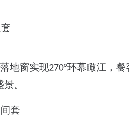
边套
落地窗实现
环幕瞰江，餐
270°
盛景
。
中间套