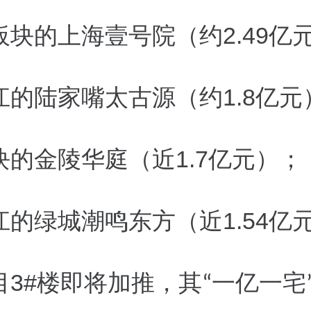
2.49
板块的上海壹号院（约
亿
1.8
江的陆家嘴太古源
（
约
亿元
1.7
块的金陵华庭（近
亿元）；
1.54
江的绿城潮鸣东方（近
亿
3#
目
楼即将加推，其
一亿一宅
“