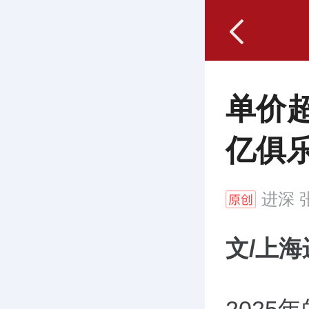
单价
亿俱乐
进深
张
文/上海