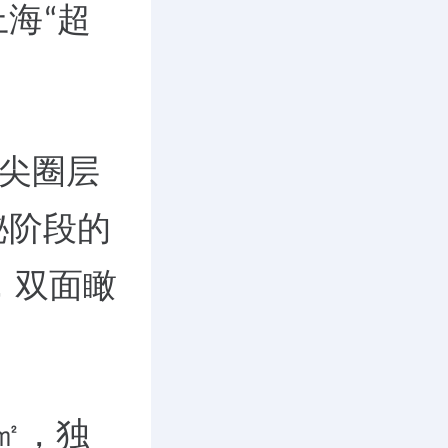
上海
超
“
尖圈层
秘阶段的
，双面瞰
㎡，独