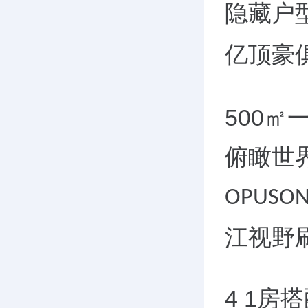
隐藏户
亿顶豪
500
㎡
俯瞰世
OPUSON
江视野
4 1
房搭