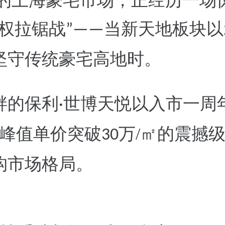
的上海豪宅市场，正经历一场
权拉锯战
当新天地板块以
”——
坚守传统豪宅高地时
。
畔的保利
世博天悦以入市一周
·
峰值单价突破
万/
㎡
的震撼
30
构市场格局。