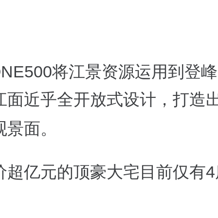
。
NE500
将江景资源运用到登峰
江面近乎全开放式设计，打造
观景面。
4
价超亿元的顶豪大宅目前仅有