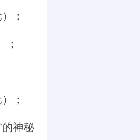
元）；
）；
元）；
的神秘
”