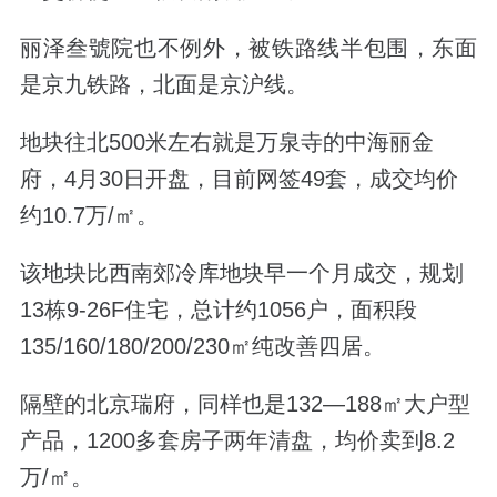
丽泽叁號院也不例外，被铁路线半包围，东面
是京九铁路，北面是京沪线。
地块往北500米左右就是万泉寺的中海丽金
府，4月30日开盘，目前网签49套，成交均价
约10.7万
/㎡
。
该地块比西南郊冷库地块早一个月成交，规划
13栋9-26F住宅，总计约1056户，面积段
135/160/180/200/230㎡纯改善四居。
隔壁的北京瑞府，同样也是132—188㎡大户型
产品，1200多套房子两年清盘，均价卖到8.2
万/㎡。