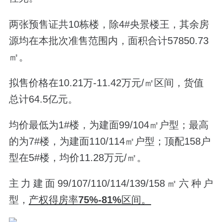
两张预售证共10栋楼，
除4#央景楼王，其余房
源均在本批次
准售范围内，面积合计57850.73
㎡。
拟售价格在10.21万-11.42万元/㎡区间，货值
总计64.5亿元。
均价最低为1#楼，为建面99/104
㎡户型；
最高
的为7#楼，为建面110/114㎡户型；顶配158户
型在5#楼，均价11.28万元/㎡。
主力建面99/107/110/114/139/158㎡六种户
型，
产权得房率
75%-81%
区间。