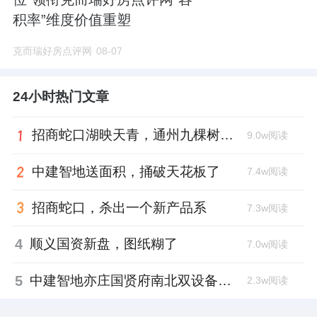
积率”维度价值重塑
克而瑞好房点评网
08-07
24小时热门文章
招商蛇口湖映天青，通州九棵树首座宋韵新盘亮相
9.0w阅读
中建智地送面积，捅破天花板了
7.4w阅读
招商蛇口，杀出一个新产品系
7.3w阅读
4
顺义国资新盘，图纸糊了
7.0w阅读
5
中建智地亦庄国贤府南北双设备平台，得房率创区域新高
2.3w阅读