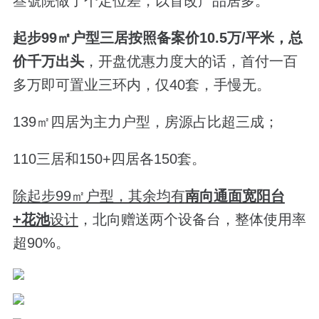
叁號院做了个定位差，以首改产品居多。
起步99㎡户型三居按照备案价10.5万/平米，总
价千万出头
，开盘优惠力度大的话，
首付一百
多万即可
置业
三环内
，
仅40套，
手慢无。
139㎡四居为主力户型，房源占比超三成；
110三居和150+四居各150套。
除起步99㎡户型，其余均有
南向通面宽阳台
+花池
设计
，北向赠送两个设备台，整体使用率
超90%。