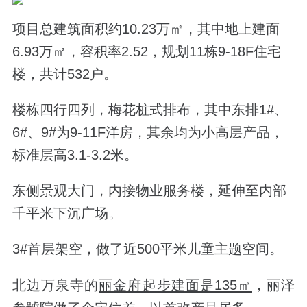
项目总建筑面积约10.23万㎡，其中地上建面
6.93万㎡，容积率2.52，规划11栋9-18F住宅
楼，共计532户。
楼栋四行四列，
梅花桩式排布，
其中东排1#、
6#、9#为9-11F洋房，其余均为小高层产品，
标准层高3.1-3.2米。
东侧景观大门，内接物业服务楼，延伸至内部
千平米下沉广场。
3
#首层架空，做了近500平米儿童主题空间。
北边万泉寺的
丽金府起步建面是135㎡
，丽泽