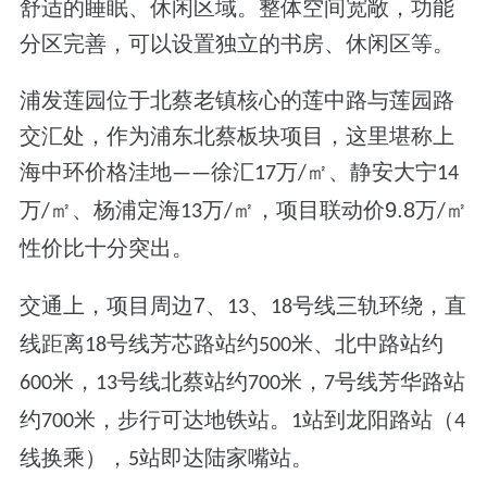
舒适的睡眠、休闲区域。整体空间宽敞，功能
分区完善，可以设置独立的书房、休闲区等。
浦发莲园位于北蔡老镇核心的莲中路与莲园路
交汇处，作为浦东北蔡板块项目，这里堪称上
海中环价格洼地
徐汇
万
㎡、静安大宁
——
17
/
14
万
㎡、杨浦定海
万
㎡，项目联动价
9.8
万
㎡
/
13
/
/
性价比十分突出。
交通上，项目周边
7
、
、
号线三轨环绕，直
13
18
线距离
号线芳芯路站约
米、北中路站约
18
500
米，
号线北蔡站约
米，
号线芳华路站
600
13
700
7
约
米，步行可达地铁站。
站到龙阳路站（
700
1
4
线换乘），
站即达陆家嘴站。
5