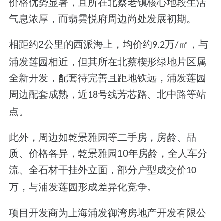
价格优势显著
，且所在北蔡老镇核心地段生活
气息浓厚，而翡雲悦府周边尚处发展初期。
相距约
2
公里的西派海上，均价约
万
㎡，与
9.2
/
浦发莲园相近，但其所在北蔡楔形绿地片区属
全新开发，配套待完善且距地铁远，
浦发莲园
周边配套成熟，近
号线芳芯路、北中路等站
18
点。
此外，周边如乾景雅园等二手房，房龄、品
质、价格各异，乾景雅园
10
年房龄，全人车分
流、全石材干挂外立面，部分户型成交价
10
万
，与浦发莲园形成差异化竞争。
项目开发商为上海浦发御湾房地产开发有限公