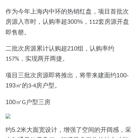
作为今年上海内中环的热
销红盘，项目首批次
房源入市时，认购率超
300%
，
套房源开盘
112
即售罄。
二批次房源累计认购超
210
组，认购率约
，实现两开两捷。
157%
项目三批次房源即将推出，
将带来建面约
100-
193
㎡的
房户型。
3-4
100
㎡
户型三房
G
约
5.2
米大面宽设计
，增强了空间的开阔感，采