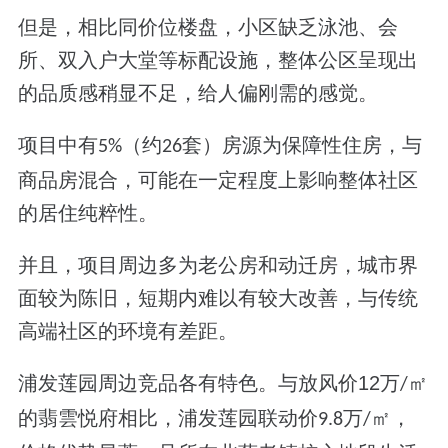
但是，
相比同价位楼盘，小区缺乏泳池、会
所、双入户大堂等标配设施，整体公区呈现出
的品质感稍显不足，给人偏刚需的感觉。
项目中有
（约
套）房源为保障性住房，与
5%
26
商品房混合，可能在一定程度上影响整体社区
的居住纯粹性。
并且，
项目周边多为老公房和动迁房，城市界
面较为陈旧，短期内难以有较大改善，与传统
高端社区的环境有差距。
浦发莲园周边竞品各有特色。与放风价
12
万
㎡
/
的翡雲悦府相比，
浦发莲园联动价
万
㎡，
9.8
/