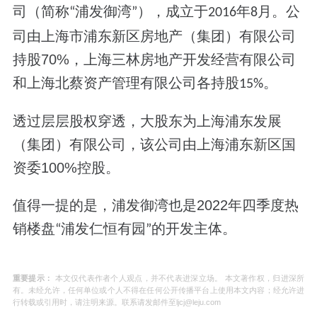
司（简称
浦发御湾
），成立于
年
月。
公
“
”
2016
8
司由
上海市浦东新区房地产（集团）有限公司
持股
70%
，上海三林房地产开发经营有限公司
和上海北蔡资产管理有限公司各持股
。
15%
透过层层股权穿透
，大股东为上海浦东发展
（集团）有限公司，该公司由上海浦东新区国
资委
100%
控股。
值得一提的是，浦发御湾也是
2022
年四季度热
销楼盘
浦发仁恒有园
的开发主体。
“
”
重要提示：
本文仅代表作者个人观点，并不代表进深立场。 本文著作权，归进深所
有。未经允许，任何单位或个人不得在任何公开传播平台上使用本文内容；经允许进
行转载或引用时，请注明来源。联系请发邮件至ljcj@leju.com