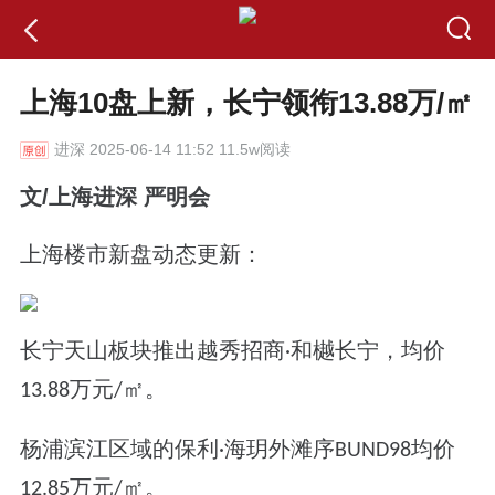
上海10盘上新，长宁领衔13.88万/㎡
进深
2025-06-14 11:52 11.5w阅读
文/上海进深 严明会
上海楼市新盘动态更新：
长宁天山板块推出越秀招商
和樾长宁，均价
·
万元
㎡。
13.88
/
杨浦滨江区域的保利
海玥外滩序
均价
·
BUND98
万元
㎡。
12.85
/