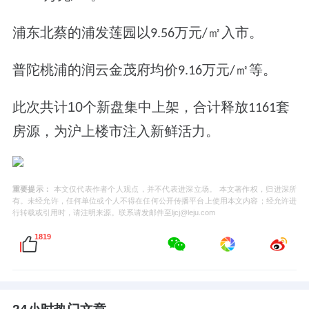
浦东北蔡的浦发莲园以
万元
㎡入市。
9.56
/
普陀桃浦的润云金茂府均价
万元
㎡
等。
9.16
/
此次共计
10
个新盘集中上架，合计释放
套
1161
房源，为沪上楼市注入新鲜活力。
重要提示：
本文仅代表作者个人观点，并不代表进深立场。 本文著作权，归进深所
有。未经允许，任何单位或个人不得在任何公开传播平台上使用本文内容；经允许进
行转载或引用时，请注明来源。联系请发邮件至ljcj@leju.com
1819