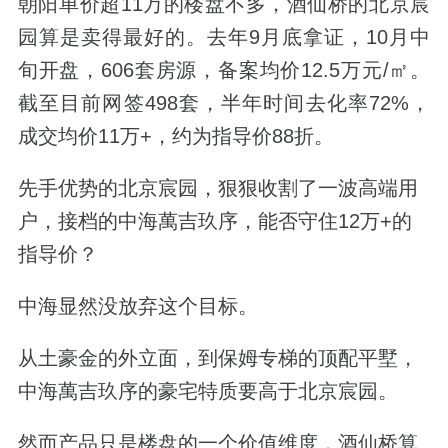
朝阳单价超11万的楼盘不多，酒仙桥的北京宸
园算是卖得最好的。去年9月底拿证，10月中
旬开盘，606套房源，备案均价12.5万元/㎡。
截至目前网签498套，半年时间去化率72%，
成交均价11万+，约为指导价88折。
先手优势的北京宸园，狠狠收割了一波高端用
户，接档的中海萬吉玖序，能否守住12万+的
指导价？
中海显然没放弃这个目标。
从土豪金的外立面，到保姆专梯的顶配平墅，
中海萬吉玖序的豪宅特质要高于北京宸园。
然而产品只是楼盘的一个价值维度，酒仙桥算