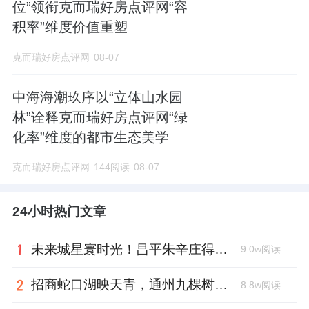
位”领衔克而瑞好房点评网“容
积率”维度价值重塑
克而瑞好房点评网
08-07
中海海潮玖序以“立体山水园
林”诠释克而瑞好房点评网“绿
化率”维度的都市生态美学
克而瑞好房点评网
144阅读
08-07
24小时热门文章
未来城星寰时光！昌平朱辛庄得房率天花板
9.0w阅读
招商蛇口湖映天青，通州九棵树首座宋韵新盘亮相
8.8w阅读