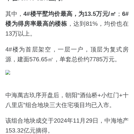
其中，
4#楼平墅均价最高，为13.5万元/㎡
；
6#
楼为得房率最高的楼栋
，达到81%，均价也在
13万以上。
4#楼为首层架空，一层一户，顶层为复式房
源，建面
576.65
㎡，单套总价约7785万元。
中海萬吉玖序开盘后，朝阳“酒仙桥+小红门+十
八里店”组合地块三大住宅项目均已入市。
该组合地块成交于2024年11月29日，中海地产
153.32亿元摘得。