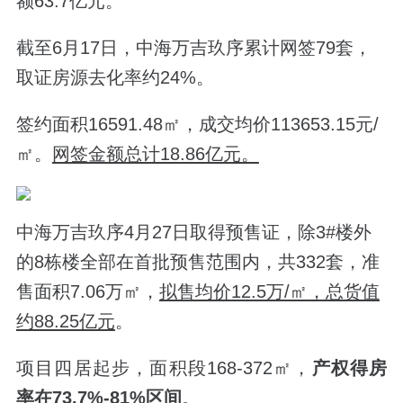
额63.7亿元。
截至6月17日，
中海万吉玖序累计
网签79套，
取证房源去化率约24%。
签约面积16591.48
㎡，成交均价113653.15元/
㎡。
网签金额总计18.86亿元。
中海万吉玖序
4月27日
取得预售证，
除3#楼外
的8栋楼全部在
首批预售范围内，共332套，准
售面积7.06万㎡，
拟售均价12.5万/㎡，总货值
约88.25亿元
。
项目四居起步，面积段168-372㎡，
产权得房
率在73.7%-81%区间
。