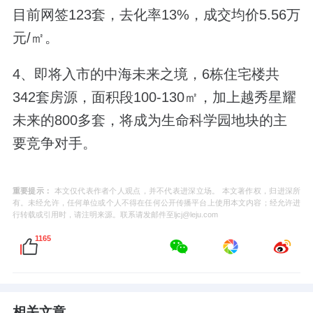
目前
网签123套，去化率13%，成交均价5.56万
元/
㎡
。
4、即将入市的中海未来之境，6栋住宅楼共
342套房源，面积段100-130㎡，加上
越秀星耀
未来的800多套，将成为
生命科学园地块的主
要竞争对手。
重要提示：
本文仅代表作者个人观点，并不代表进深立场。 本文著作权，归进深所
有。未经允许，任何单位或个人不得在任何公开传播平台上使用本文内容；经允许进
行转载或引用时，请注明来源。联系请发邮件至ljcj@leju.com
1165
相关文章