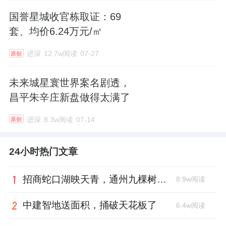
国誉星城收官栋取证：69
套、均价6.24万元/㎡
进深
12.7w阅读
07-27
原创
未来城星寰世界案名剧透，
昌平朱辛庄新盘做得太满了
进深
8.3w阅读
07-14
原创
24小时热门文章
招商蛇口湖映天青，通州九棵树首座宋韵新盘亮相
8.9w阅读
中建智地送面积，捅破天花板了
6.4w阅读