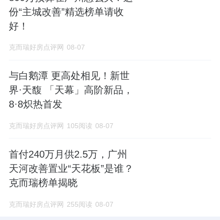
份“主城改善”精选榜单请收
好！
克而瑞好房点评网
08-07
与白鹅潭 更高处相见！新世
界·天馥 「天幕」高阶新品，
8·8炽热首发
克而瑞好房点评网
105阅读
08-07
首付240万月供2.5万，广州
天河改善置业“天花板”是谁？
克而瑞榜单揭晓
克而瑞好房点评网
255阅读
08-07