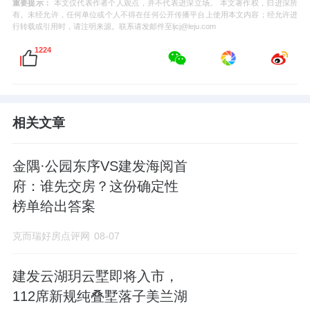
重要提示：
本文仅代表作者个人观点，并不代表进深立场。 本文著作权，归进深所
有。未经允许，任何单位或个人不得在任何公开传播平台上使用本文内容；经允许进
行转载或引用时，请注明来源。联系请发邮件至ljcj@leju.com
1224
相关文章
金隅·公园东序VS建发海阅首
府：谁先交房？这份确定性
榜单给出答案
克而瑞好房点评网
08-07
建发云湖玥云墅即将入市，
112席新规纯叠墅落子美兰湖