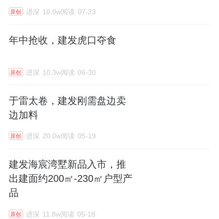
进深
10.0w阅读
07-23
原创
年中抢收，建发虎口夺食
进深
10.3w阅读
06-30
原创
于雷太卷，建发刚需盘边卖
边加料
进深
20.0w阅读
05-19
原创
建发海宸湾墅新品入市，推
出建面约200㎡-230㎡户型产
品
进深
11.8w阅读
05-18
原创