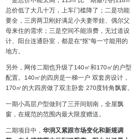
总价低了大几十万，上车门槛降了；二是
功能
要全
，三房两卫刚好满足小夫妻带娃、偶尔父
母来住的需求；三是
空间不能浪费
，无过道设
计、阳台连通卧室，都是在
“
抠
”
每一寸能用的
地方。
另外，网传二期也升级了140㎡和170㎡的户型
配置。140㎡的四房是一梯一户 双套房设计，
170㎡的大四房做了双主卧套 270度转角飘窗。
一期小高层户型做到了三开间朝南，全屋飘
窗，在规范的范围内最大限度赠送。
二期项目中，
华润又紧跟市场变化和新规调