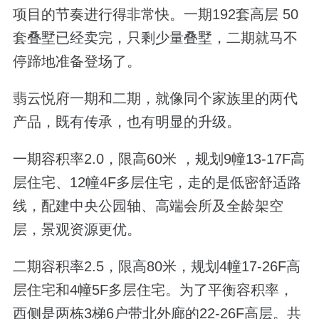
项目的节奏进行得非常快。一期192套高层 50
套叠墅已经卖完，只剩少量叠墅，二期就马不
停蹄地准备登场了。
翡云悦府一期和二期，就像同个家族里的两代
产品，
既有传承，也有明显的升级。
一期容积率
2.0
，限高
60
米 ，规划
9
幢
13-17F
高
层住宅、
12
幢
4F
多层住宅，走的是低密舒适路
线，配建中央公园轴、高端会所及全龄架空
层，景观资源更优。
二期容积率
2.5
，限高
80
米，规划
4
幢
17-26F
高
层住宅和
4
幢
5F
多层住宅。为了平衡容积率，
西侧是两栋
3
梯
6
户带北外廊的
22-26F
高层。共