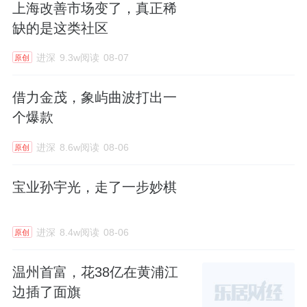
上海改善市场变了，真正稀
缺的是这类社区
进深
9.3w阅读
08-07
原创
借力金茂，象屿曲波打出一
个爆款
进深
8.6w阅读
08-06
原创
宝业孙宇光，走了一步妙棋
进深
8.4w阅读
08-06
原创
温州首富，花38亿在黄浦江
边插了面旗