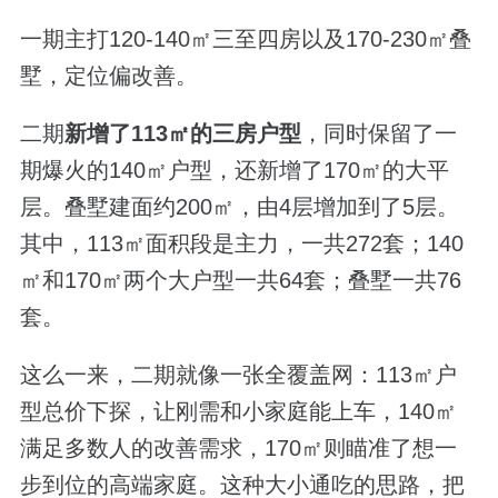
一期主打
120-140
㎡三至四房以及
170-230
㎡叠
墅，定位偏改善。
二期
新增了
113
㎡的三房户型
，同时保留了一
期爆火的
140
㎡户型，还新增了
170
㎡的大平
层。
叠墅建面约
200
㎡，由
4
层增加到了
5
层。
其中，113㎡面积段是主力，一共272套；140
㎡和170㎡两个大户型一共64套；叠墅一共76
套。
这么一来，二期就像一张全覆盖网：
113
㎡户
型总价下探，让刚需和小家庭能上车，
140
㎡
满足多数人的改善需求，
170
㎡则瞄准了想一
步到位的高端家庭。这种大小通吃的思路，把