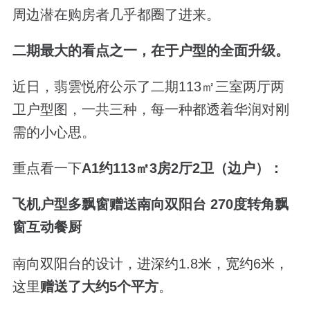
周边潜在购房者几乎都圈了进来。
二期最大的看点之一，在于户型的全面升级。
近日，翡雲悦府公示了二期
113
㎡三室两厅两
卫户型图，一共三种，每一种都透着华润对刚
需的小心思。
重点看一下
A1
约
113
㎡
3
房
2
厅
2
卫（边户）：
飞机户型
多飘窗赠送
南向双阳台
270
度转角飘
窗
互动餐厨
南向双阳台的设计，进深约
1.8
米，宽约
6
米，
这里
赠送了大约
5
个平方
。