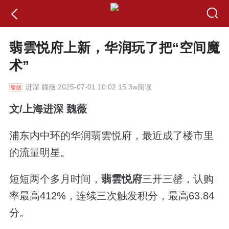
翡雲悦府上新，华润玩了把“空间魔
术”
进深
魏薇 2025-07-01 10:02 15.3w阅读
文/上海进深 魏薇
浦东内中环的华润翡雲悦府，最近成了楼市里
的流量明星。
短短两个多月时间，
翡雲悦府
三开三罄，认购
率最高
412%
，连续三次触发积分，最高
63.84
分。