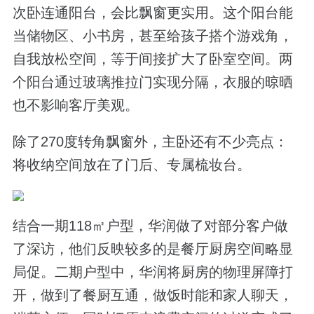
次卧连通阳台，会比飘窗更实用。这个阳台能
当储物区、小书房，甚至给孩子搭个游戏角，
自我放松空间，等于间接扩大了卧室空间。两
个阳台通过玻璃推拉门实现分隔，衣服的晾晒
也不影响客厅美观。
除了
270
度转角飘窗外，主卧还有不少亮点：
将收纳空间放在了门后、专属梳妆台。
结合一期
118
㎡户型，华润做了对部分客户做
了深访，他们反映较多的是餐厅厨房空间略显
局促。二期户型中，华润将厨房的物理屏障打
开，做到了
餐厨互通
，做饭时能和家人聊天，