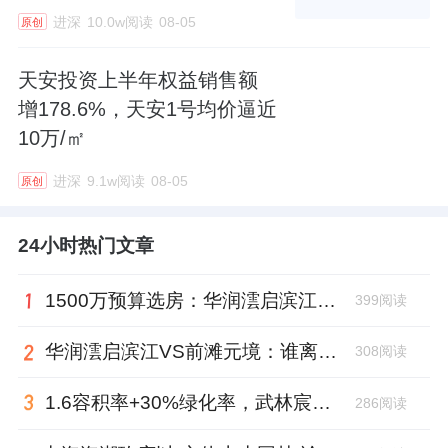
进深
10.0w阅读
08-05
原创
天安投资上半年权益销售额
增178.6%，天安1号均价逼近
10万/㎡
进深
9.1w阅读
08-05
原创
24小时热门文章
1500万预算选房：华润澐启滨江与前滩元境，谁才是“采光优选”？
399阅读
华润澐启滨江VS前滩元境：谁离市中心更近？通勤大PK，答案出乎意料！
308阅读
1.6容积率+30%绿化率，武林宸院在同价位豪宅中处于什么水平？
286阅读