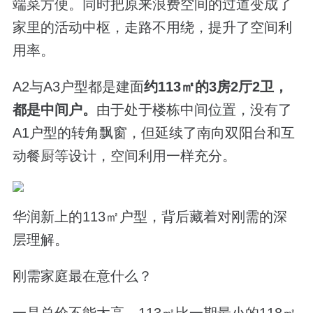
端菜方便。同时
把原来浪费空间的过道变成了
家里的活动中枢，
走路不用绕，提升了空间利
用率。
A2
与
A3户型
都是建面
约
113
㎡的
3
房
2
厅
2
卫，
都是中间户。
由于处于楼栋中间位置，没有了
A1
户型的转角飘窗，但延续了南向双阳台和互
动餐厨等设计，空间利用一样充分。
华润新上的
113
㎡户型，背后藏着对刚需的深
层理解。
刚需家庭最在意什么？
一是
总价不能太高
，
113
㎡比一期最小的
118
㎡