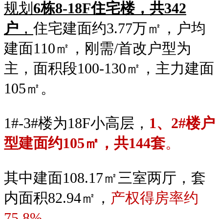
规划
6栋8-18F住宅楼，共342
户
，
住宅建面约3.77万㎡，户均
建面110㎡，刚需/首改户型为
主，面积段100-130㎡，主力建面
105㎡。
1#-3#楼为18F小高层
，
1、2#楼户
型建面约105㎡，共144套
。
其中建面
108.17
㎡三室两厅，套
内面积82.94
㎡，
产权得房率约
75.8%。