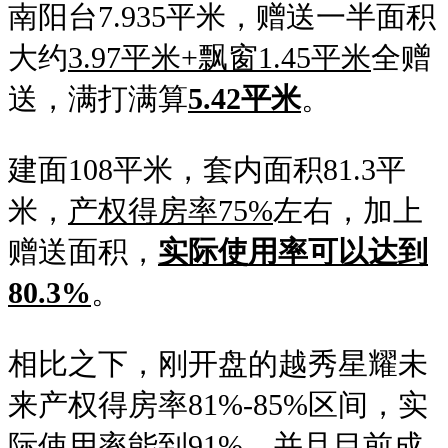
南阳台7.935平米，赠送一半面积
大约
3.97平米+飘窗1.45平米
全赠
送，满打满算
5.42平米
。
建面108平米，套内面积81.3平
米，
产权得房率75%
左右，加上
赠送面积，
实际使用率可以达到
80.3%
。
相比之下，刚开盘的越秀星耀未
来产权得房率81%-85%区间，实
际使用率能到91%，并且目前成