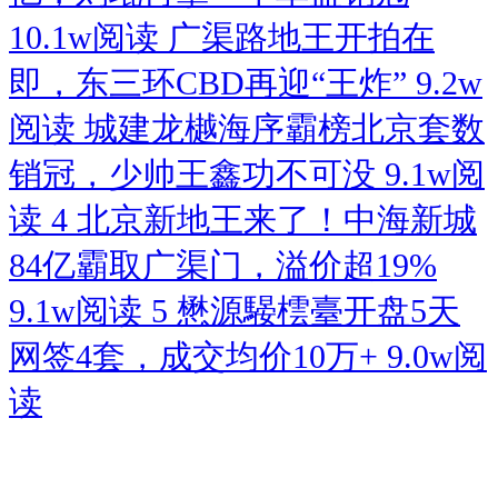
10.1w阅读
广渠路地王开拍在
即，东三环CBD再迎“王炸”
9.2w
阅读
城建龙樾海序霸榜北京套数
销冠，少帅王鑫功不可没
9.1w阅
读
4
北京新地王来了！中海新城
84亿霸取广渠门，溢价超19%
9.1w阅读
5
懋源騴橒臺开盘5天
网签4套，成交均价10万+
9.0w阅
读