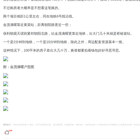
不过购房者大概率是不想看这笔账的。
两个项目相距1公里左右，同在地铁6号线沿线。
金茂满曜靠近黄渠站，距离朝阳路更近一些；
保利朝观天珺则紧邻朝阳北路，比金茂满曜更靠近地铁，出大门几十米就是褡裢坡站。
一个是2分钟到地铁，一个是10分钟到地铁，除此之外，周边配套资源基本一致。
这种情况下，100平米的房子差出大几十万，换谁都要掐着钱包好好寻思寻思。
附：金茂满曜户型图
重要提示：
本文仅代表作者个人观点，并不代表进深立场。 本文著作权，归进深所有。未经允许，任何单位或个人不得在任何公开传播平台上使用本文内容；经允许进行转载或
2369