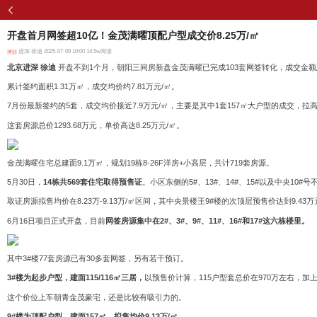
开盘首月网签超10亿！金茂满曜顶配户型成交价8.25万/㎡
进深
徐迪 2025-07-09 10:00 14.5w阅读
北京进深 徐迪
开盘不到1个月，朝阳三间房新盘
金茂满曜已完成103套网签转化
，成交金额总
累计签约面积1.31万㎡
，成交均价约7.81万元/㎡。
7月份最新签约的5套，成交均价接近7.9万元/㎡，主要是其中1套157㎡大户型的成交，
拉
这套房源总价1293.68万元，单价高达8.25万元/㎡。
金茂满曜住宅总建面9.1万㎡，规划19栋8-26F洋房+小高层，共计719套房源。
5月30日，
14栋共569套住宅取得预售证
。
小区东侧的5#、13#、14#、15#以及中央10
取证房源拟售均价在8.23万-9.13万/㎡区间，其中央景楼王9#楼的次顶层预售价达到9.43万
6月16日项目正式开盘，目前
网签房源集中在2#、3#、9#、11#、16#和17#这六栋楼里。
其中3#楼77套房源已有30多套网签，另有若干预订。
3#楼为起步户型，建面115/116㎡三居，
以预售价计算，115户型套总价在970万左右，加
这个价位上车朝青金茂豪宅，还是比较有吸引力的。
9#楼为顶配户型，建面157
㎡，
拟售均价
9.13万/㎡。