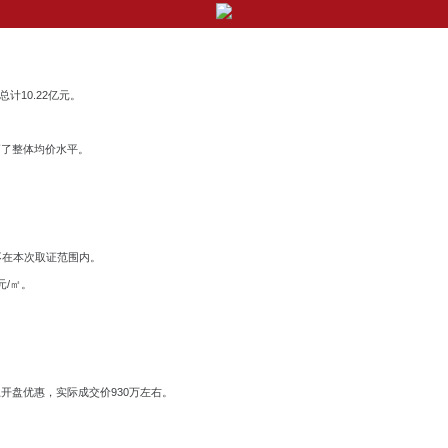
计10.22亿元。
高了整体均价水平。
#号不在本次取证范围内。
元/㎡。
上开盘优惠，实际成交价930万左右。