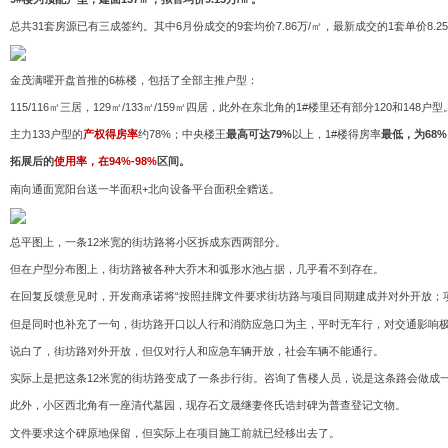
总共31套房源已有三成签约。其中6月份成交的9套均价7.86万/㎡，最新成交的1套单价8.25
金茂满曜开盘首推的6栋楼，包括了全部主推户型：
115/116㎡三居，129㎡/133㎡/159㎡四居，此外在东北角的1#楼里还有部分120和148户型
主力133户型的
产权得房率
约78%；中央楼王
最高可达79%
以上，1#楼得房率
最
低，为68%
拓展后的
使用率，在94%-98%
区间。
南向通面宽阳台送一半面积+北向设备平台面积全赠送。
总平图上，一条12米宽的街坊路将小区拆成东西两部分。
但在户型分布图上，街坊路被各种大乔木和弧形水池占据，
几乎看不到
存在
。
在回复反馈意见时，开发商承诺将“按照挂牌文件要求街坊路与项目同期建成并对外开放；
但是同时也补充了一句，街坊路开口以人行和消防应急口为主，平时无车行，对交通影响
说白了，街坊路对外开放，但仅对行人和应急车辆开放，社会车辆不能通行。
实际上是把这条12米宽的街坊路变成了一条步行街。咨询了售楼人员，说是这条路会做成
此外，小区西北角有一座清代墓园，现存石文晟继妻佟氏诰封碑为普查登记文物。
文件要求这个碑原地保留，但实际上在项目施工前就已经移出去了。