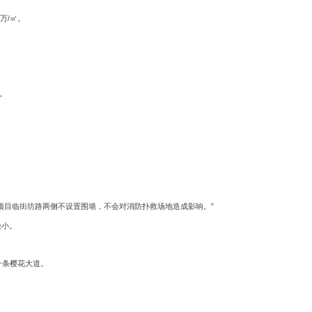
万/
㎡。
。
。
项目临街坊路两侧不设置围墙，不会对消防扑救场地造成影响。”
极小。
一条樱花大道。