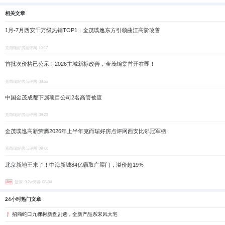
相关文章
1月-7月西安千万级热销TOP1，金茂璞逸东方引领曲江高阶改善
克而瑞好房点评网
10:17
首批次价格已公示！2026主城新标改善，金茂锦棠首开在即！
克而瑞好房点评网
09:55
中国金茂成都下属项目公司2名高管被查
克而瑞好房点评网
09:23
金茂璞逸高新荣膺2026年上半年克而瑞好房点评网西安比邻冠军榜
克而瑞好房点评网
08-06
北京新地王来了！中海新城84亿霸取广渠门，溢价超19%
进深
9.2w阅读
08-04
原创
24小时热门文章
招商蛇口九棵树新盘剧透，全新产品系宋风大宅