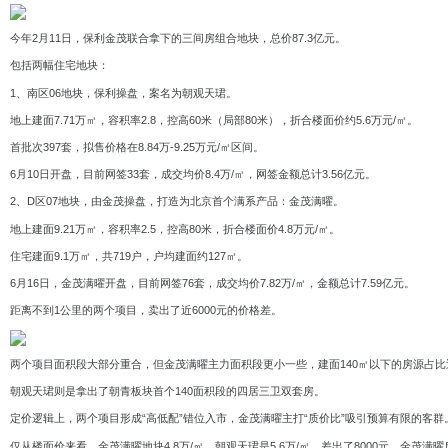
今年2月11日，保利金茂联合拿下的三间房组合地块，总价87.3亿元。
包括两幅住宅地块：
1、南区06地块，保利操盘，案名为朝观天珺。
地上建面7.71万㎡，容积率2.8，控高60米（局部80米），折合楼面价约5.6万元/㎡。
首批次397套，拟售价格在8.84万-9.25万元/㎡区间。
6月10日开盘，目前网签33套，成交均价8.4万/㎡，网签金额总计3.56亿元。
2、D区07地块，由金茂操盘，打造为北京首个满系产品：金茂满曜。
地上建面9.21万㎡，容积率2.5，控高80米，折合楼面价4.8万元/㎡。
住宅建面9.1万㎡，共719户，户均建面约127㎡。
6月16日，金茂满曜开盘，目前网签76套，成交均价7.82万/㎡，金额总计7.59亿元。
距离不到1公里的两个项目，卖出了近6000元的价格差。
两个项目面积段大部分重合，但金茂满曜主力面积段更小一些，建面140㎡以下的房源占比
朝观天珺则是拿出了朝青板块首个140面积段的四居三卫双套房。
定价逻辑上，两个项目形成“高低配”错位入市，金茂满曜主打“质价比”吸引预算有限的客群
仅从楼面价来看，金茂满曜地块4.8万/㎡，朝观天珺是5.6万/㎡，差出了8000元，金茂满