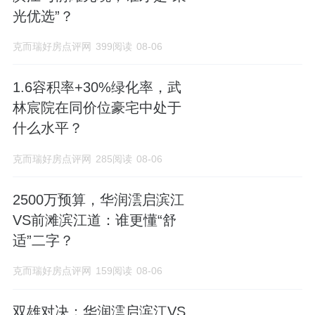
光优选”？
克而瑞好房点评网
399阅读
08-06
1.6容积率+30%绿化率，武
林宸院在同价位豪宅中处于
什么水平？
克而瑞好房点评网
285阅读
08-06
2500万预算，华润澐启滨江
VS前滩滨江道：谁更懂“舒
适”二字？
克而瑞好房点评网
159阅读
08-06
双雄对决：华润澐启滨江VS