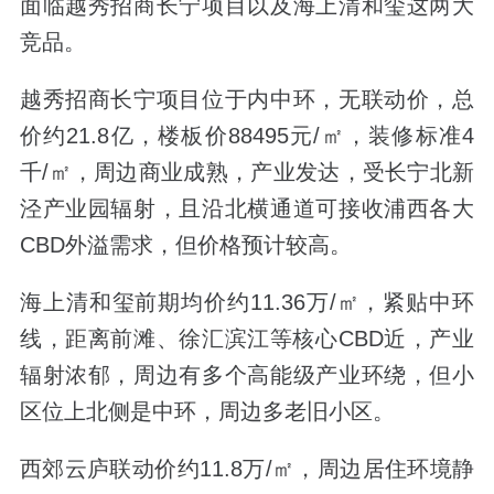
面临越秀招商长宁项目以及海上清和玺这两大
竞品。
越秀招商长宁项目位于内中环，无联动价，总
价约21.8亿，楼板价88495元/㎡，装修标准4
千/㎡，周边商业成熟，产业发达，受长宁北新
泾产业园辐射，且沿北横通道可接收浦西各大
CBD外溢需求，但价格预计较高。
海上清和玺前期均价约11.36万/㎡，紧贴中环
线，距离前滩、徐汇滨江等核心CBD近，产业
辐射浓郁，周边有多个高能级产业环绕，但小
区位上北侧是中环，周边多老旧小区。
西郊云庐联动价约11.8万/㎡，周边居住环境静