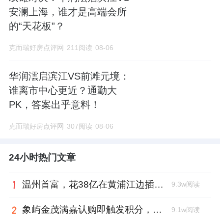
安澜上海，谁才是高端会所
的“天花板”？
克而瑞好房点评网
211阅读
08-06
华润澐启滨江VS前滩元境：
谁离市中心更近？通勤大
PK，答案出乎意料！
克而瑞好房点评网
307阅读
08-06
24小时热门文章
温州首富，花38亿在黄浦江边插了面旗
9.3w阅读
象屿金茂满嘉认购即触发积分，嘉定新城迎来现象级改善新盘
9.1w阅读