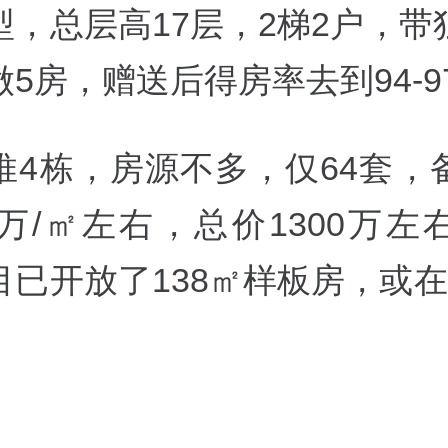
型，总层高17层，2梯2户，带
5房，赠送后得房率去到94-9
推4栋，房源不多，仅64套，
0万/㎡左右，总价1300万左
目已开放了138㎡样板房，或在