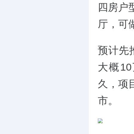
四房户
厅，可做
预计先
大概1
久，项
市。