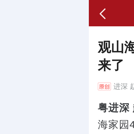
观山
来了
进深
赵
粤进深
海家园4