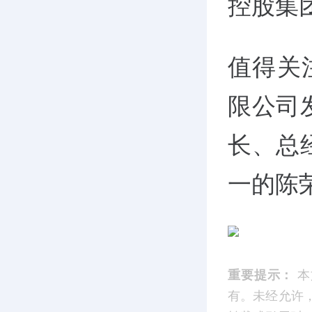
控股集
值得关
限公司
长、总
一的陈
重要提示：
本
有。未经允许