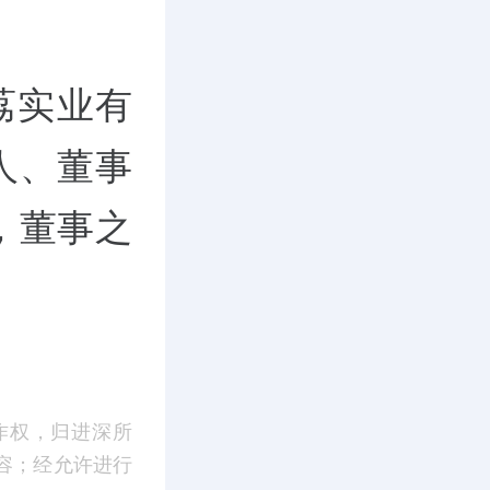
荔实业有
人、董事
，董事之
作权，归进深所
容；经允许进行