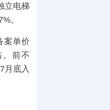
独立电梯
7%。
备案单价
右。前不
7月底入