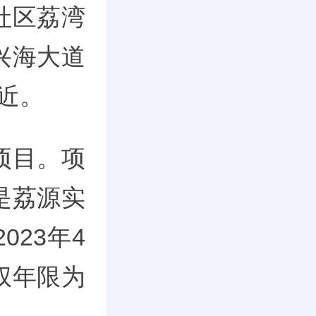
社区荔湾
兴海大道
近。
项目。项
是荔源实
23年4
权年限为