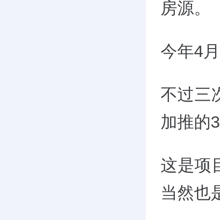
房源。
今年4月
不过三次
加推的3
这是项
当然也