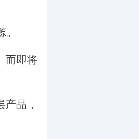
源。
品。而即将
层产品，