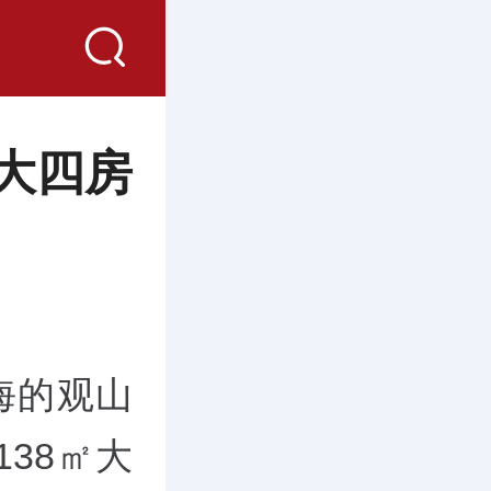
大四房
海的观山
138㎡大