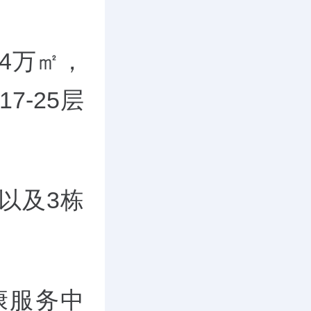
4万㎡，
7-25层
以及3栋
康服务中