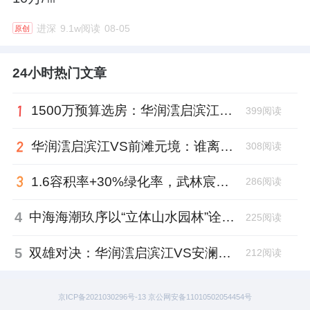
进深
9.1w阅读
08-05
原创
24小时热门文章
1500万预算选房：华润澐启滨江与前滩元境，谁才是“采光优选”？
399阅读
华润澐启滨江VS前滩元境：谁离市中心更近？通勤大PK，答案出乎意料！
308阅读
1.6容积率+30%绿化率，武林宸院在同价位豪宅中处于什么水平？
286阅读
4
中海海潮玖序以“立体山水园林”诠释克而瑞好房点评网“绿化率”维度的都市生态美学
225阅读
5
双雄对决：华润澐启滨江VS安澜上海，谁才是高端会所的“天花板”？
212阅读
京ICP备2021030296号-13 京公网安备11010502054454号