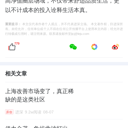
高净值圈层场域，不仅带来舒适品质生活，更
以不计成本的投入诠释生活本真。
重要提示：
本文仅代表作者个人观点，并不代表进深立场。 本文著作权，归进深所
有。未经允许，任何单位或个人不得在任何公开传播平台上使用本文内容；经允许进
行转载或引用时，请注明来源。联系请发邮件至ljcj@leju.com
779
相关文章
上海改善市场变了，真正稀
缺的是这类社区
进深
9.2w阅读
08-07
原创