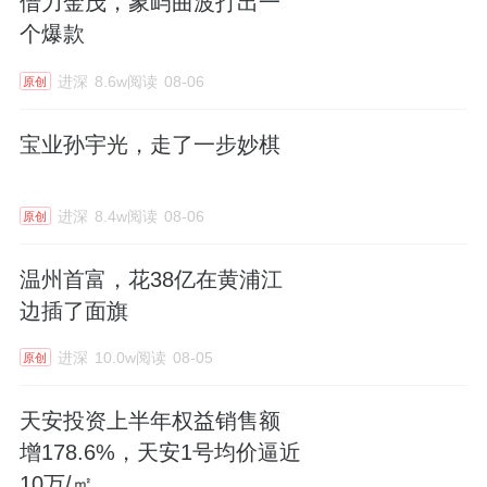
借力金茂，象屿曲波打出一
个爆款
进深
8.6w阅读
08-06
原创
宝业孙宇光，走了一步妙棋
进深
8.4w阅读
08-06
原创
温州首富，花38亿在黄浦江
边插了面旗
进深
10.0w阅读
08-05
原创
天安投资上半年权益销售额
增178.6%，天安1号均价逼近
10万/㎡