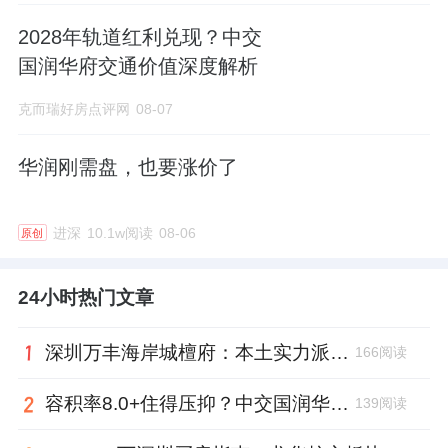
2028年轨道红利兑现？中交
国润华府交通价值深度解析
克而瑞好房点评网
08-07
华润刚需盘，也要涨价了
进深
10.1w阅读
08-06
原创
24小时热门文章
深圳万丰海岸城檀府：本土实力派开发商，如何以口碑与兑现力领跑宝安改善市场？
166阅读
容积率8.0+住得压抑？中交国润华府用“高得房率”与“核心配套”重新定义舒适
139阅读