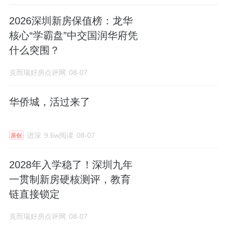
2026深圳新房保值榜：龙华
核心“学霸盘”中交国润华府凭
什么突围？
克而瑞好房点评网
08-07
华侨城，活过来了
进深
9.6w阅读
08-07
原创
2028年入学稳了！深圳九年
一贯制新房硬核测评，教育
链直接锁定
克而瑞好房点评网
08-07