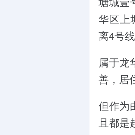
塘城壹
华区上
离4号
属于龙
善，居
但作为
且都是