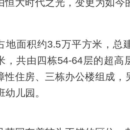
由恒大时代之光，变更为如今
。
占地面积约3.5万平方米，总建
米，共由四栋54-64层的超高
障性住房、三栋办公楼组成，
2班幼儿园。