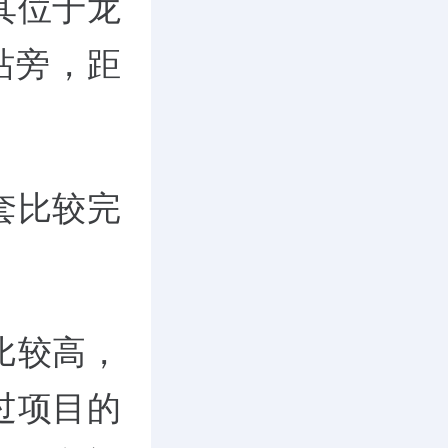
其位于龙
站旁，距
套比较完
比较高，
过项目的