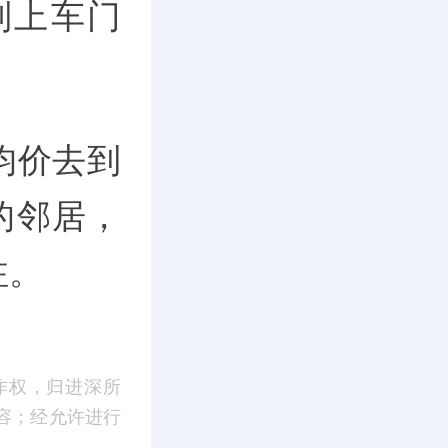
制上车门
均价去到
府的邻居，
注。
作权，归进深所
容；经允许进行