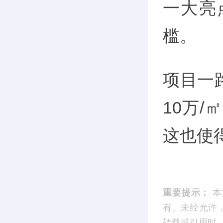
一大亮
槛。
项目一
10万/
这也使
重要提示：
本
有。未经允许
转载或引用时，请