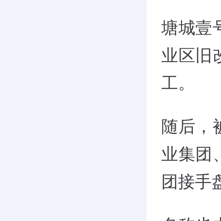
塘城壹
业区旧
工。
随后，
业集团
团接手