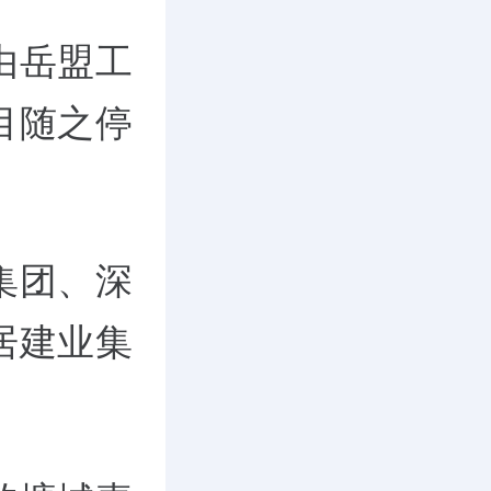
由岳盟工
目随之停
集团、深
居建业集