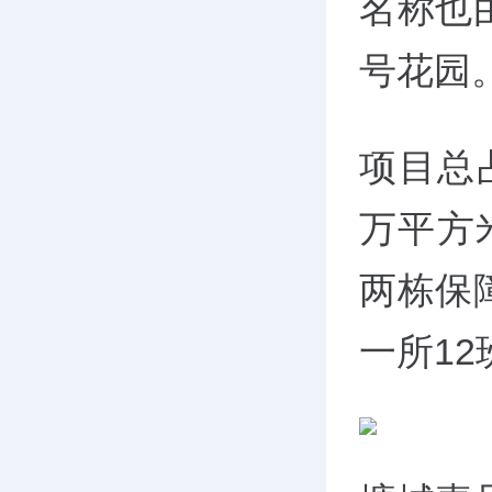
名称也
号花园
项目总
万平方
两栋保
一所1