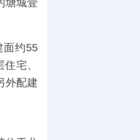
的塘城壹
面约55
层住宅、
另外配建