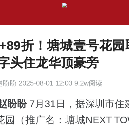
套+89折！塘城壹号花
3字头住龙华顶豪旁
盼盼 2025-08-01 12:03 9.2w阅读
 赵盼盼
7月31日，据深圳市住
园（推广名：塘城NEXT T