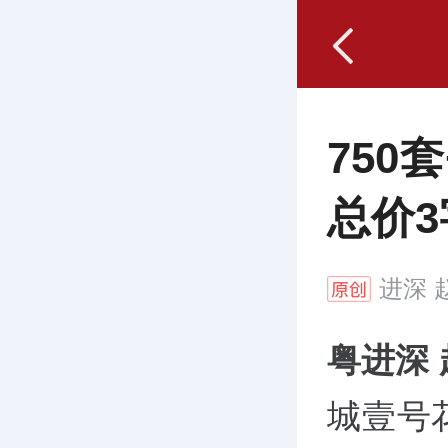
750
总价
进深
赵
粤进深
城壹号花