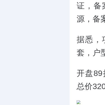
证，备
源，备案
据悉，
套，户型为
开盘89
总价3