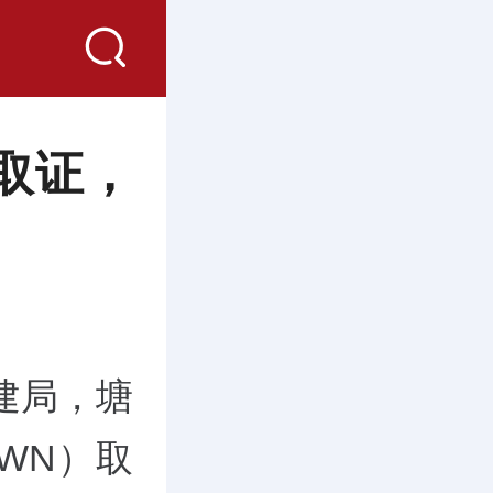
园取证，
建局，塘
OWN）取