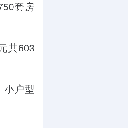
50套房
共603
起，小户型