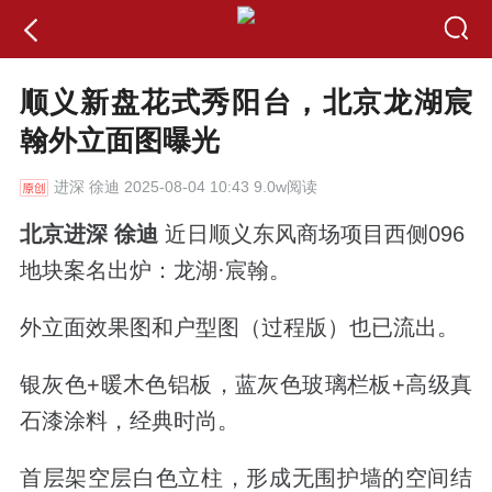
顺义新盘花式秀阳台，北京龙湖宸
翰外立面图曝光
进深
徐迪 2025-08-04 10:43 9.0w阅读
北京进深 徐迪
近日
顺
义东风商场项目西侧096
地块案名出炉：
龙湖·宸翰。
外立面效果图和户型图（过程版）也已流出。
银灰色+暖木色铝板，蓝灰色玻璃栏板+高级真
石漆涂料，经典时尚。
首层架空层白色立柱，形成无围护墙的空间结