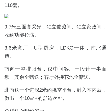
110套。
9.
7米三
面宽采光，独立储藏间、独立家政间，
收纳功能拉满。
3.6米宽厅，U型厨房，LDKG一体，南北通
透。
南向一整排阳台，仅中间
客厅一段
计一半面
积，其余全赠送；客厅外接花池全赠送。
北向送一个进深2米的挑空平台，封入室内后，
做出一个10
㎡+的舒适次卧。