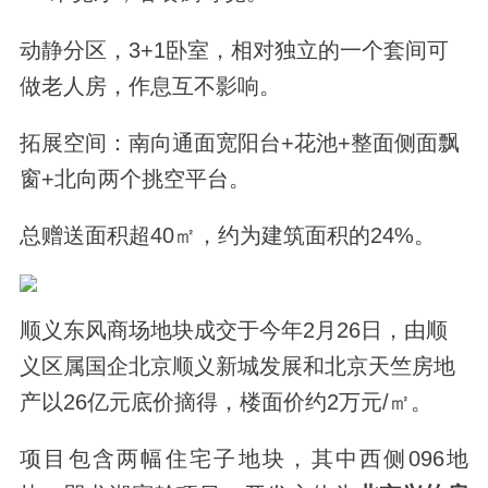
动静分区，3+1卧室，相对独立的一个套间可
做老人房，作息互不影响。
拓展空间：南向通面宽阳台+花池+整面侧面飘
窗+北向两个挑空平台。
总赠送面积超40
㎡，约为建筑面积的24%。
顺义东风商场地块成交于
今年2月26日，
由顺
义区属国企北京顺义新城发展和北京天竺房地
产以26亿元底价摘得，楼面价约2万元/㎡。
项目包含两幅住宅子地块，其中西侧096地