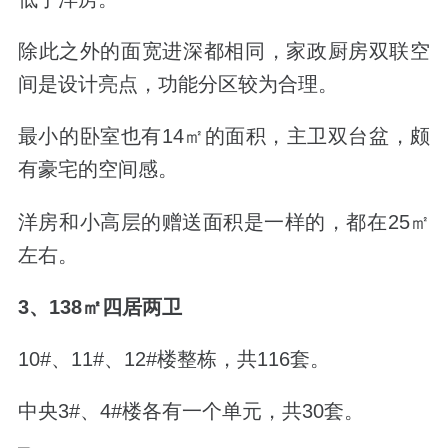
除此之外的面宽进深都相同，家政厨房双联空
间是设计亮点，功能分区较为合理。
最小的卧室也有14
㎡的面积，
主卫双台盆，颇
有豪宅的
空间感。
洋房和小高层的赠送面积是一样的，都在25
㎡
左右。
3、138
㎡四居两卫
10
#
、11
#
、12#楼整栋，共116套。
中央3#、4#楼各有一个单元，共30套。