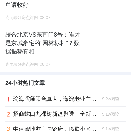
单请收好
克而瑞好房点评网
08-07
缦合北京VS东直门8号：谁才
是京城豪宅的“园林标杆”？数
据揭秘真相
克而瑞好房点评网
08-07
24小时热门文章
瑜海澐颂阳台真大，海淀老业主慕了
9.2w阅读
招商蛇口九棵树新盘剧透，全新产品系宋风大宅
9.1w阅读
中建智地亦庄国贤府，隔壁小区希望降低高度
9.1w阅读