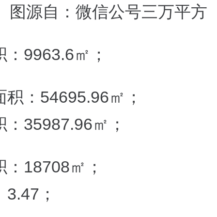
图源自：微信公号三万平方
：9963.6㎡；
积：54695.96㎡；
：35987.96㎡；
：18708㎡；
3.47；