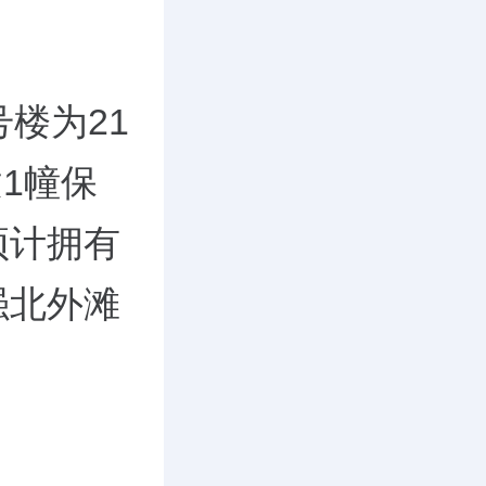
楼为21
建1幢保
预计拥有
强北外滩