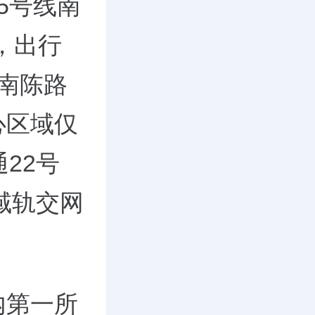
5号线南
，出行
南陈路
心区域仅
22号
域轨交网
内第一所