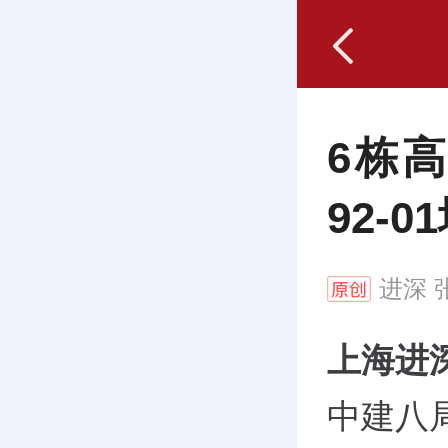
6栋
92-
进深
张
上海进
中建八局