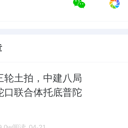
章
三轮土拍，中建八局
蛇口联合体托底普陀
9.0w阅读
04-21