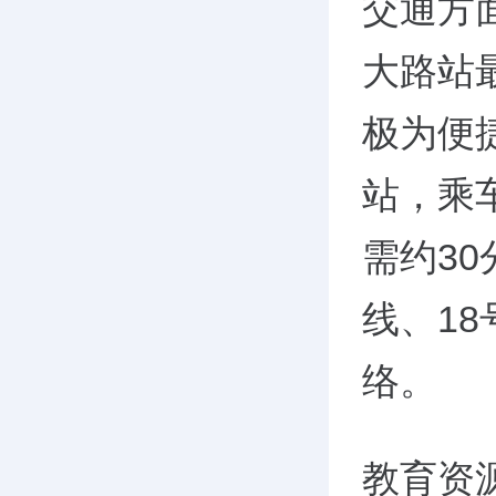
交通方
大路站最
极为便
站，乘
需约3
线、1
络。
教育资