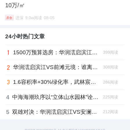
10万/㎡
进深
9.0w阅读
08-05
原创
24小时热门文章
1500万预算选房：华润澐启滨江与前滩元境，谁才是“采光优选”？
399阅读
华润澐启滨江VS前滩元境：谁离市中心更近？通勤大PK，答案出乎意料！
308阅读
1.6容积率+30%绿化率，武林宸院在同价位豪宅中处于什么水平？
286阅读
4
中海海潮玖序以“立体山水园林”诠释克而瑞好房点评网“绿化率”维度的都市生态美学
225阅读
5
双雄对决：华润澐启滨江VS安澜上海，谁才是高端会所的“天花板”？
212阅读