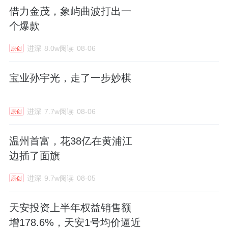
借力金茂，象屿曲波打出一
个爆款
进深
8.0w阅读
08-06
原创
宝业孙宇光，走了一步妙棋
进深
7.7w阅读
08-06
原创
温州首富，花38亿在黄浦江
边插了面旗
进深
9.7w阅读
08-05
原创
天安投资上半年权益销售额
增178.6%，天安1号均价逼近