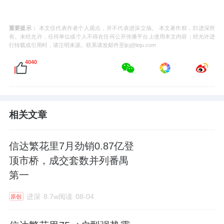
重要提示：
本文仅代表作者个人观点，并不代表进深立场。 本文著作权，归进深所
有。未经允许，任何单位或个人不得在任何公开传播平台上使用本文内容；经允许进
行转载或引用时，请注明来源。联系请发邮件至ljcj@leju.com
4040
相关文章
信达繁花里7月劲销0.87亿登
顶市桥，成交套数并列番禺
第一
进深
8.7w阅读
08-04
原创