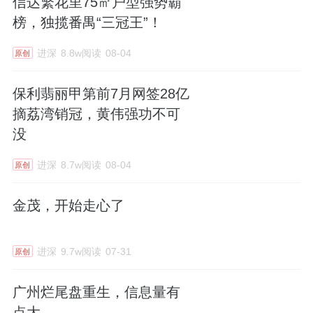
信达繁花里75㎡户型强势霸
榜，独揽番禺“三冠王”！
进深
8.8w阅读
08-04
原创
保利翡丽甲第前7月网签28亿
摘荔湾销冠，黄伟强功不可
没
进深
8.7w阅读
08-04
原创
金茂，开始走心了
进深
9.7w阅读
07-31
原创
广州烂尾盘重生，信息量有
点大