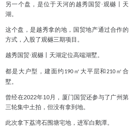
另一个盘，是位于天河的
越秀国贸
·观樾丨天
湖
。
这个盘，是越秀拿的地，国贸地产通过合作的
方式，入股了观樾三期项目。
越秀国贸
·观樾丨
天湖
定位高端湖墅。
都是大户型，建面约
㎡大平层和
㎡合
190
210
墅。
曾经在2022年10月，厦门国贸还参与了广州第
三轮集中土拍，但没有拿到地。
此次拿下荔湾石围塘宅地，
进军白鹅潭。