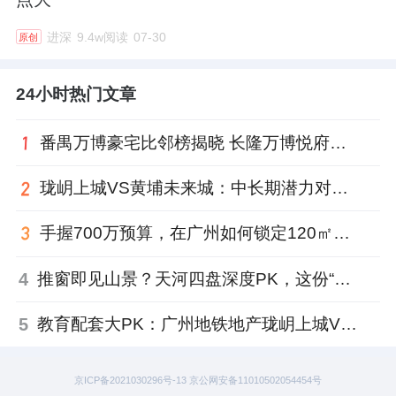
进深
9.4w阅读
07-30
原创
24小时热门文章
番禺万博豪宅比邻榜揭晓 长隆万博悦府凭“顶配资源”登顶
珑岄上城VS黄埔未来城：中长期潜力对决，谁更胜一筹？
手握700万预算，在广州如何锁定120㎡改善“梦中情房”？这个硬核红盘值得收藏
4
推窗即见山景？天河四盘深度PK，这份“景观榜单”告诉你答案
5
教育配套大PK：广州地铁地产珑岄上城VS中建海丝城阅山，谁更胜一筹？
京ICP备2021030296号-13 京公网安备11010502054454号