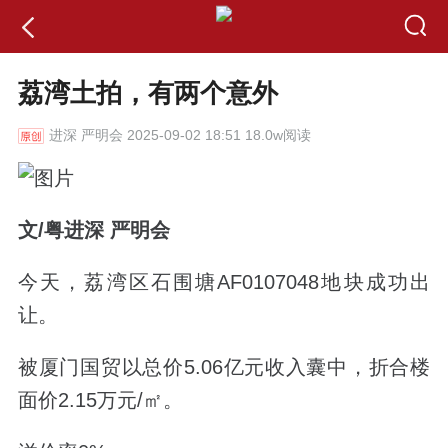
荔湾土拍，有两个意外
进深
严明会 2025-09-02 18:51 18.0w阅读
文
/粤进深
严明会
今天，
荔湾区石围塘AF0107048地块
成功出
让。
被
厦门国贸
以总价5.06亿元收入囊中，折合楼
面价2.15万元/㎡。