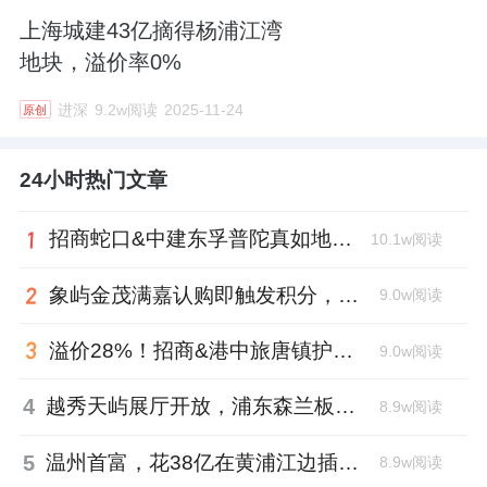
上海城建43亿摘得杨浦江湾
地块，溢价率0%
进深
9.2w阅读
2025-11-24
原创
24小时热门文章
招商蛇口&中建东孚普陀真如地块案名公布：苏河晏
10.1w阅读
象屿金茂满嘉认购即触发积分，嘉定新城迎来现象级改善新盘
9.0w阅读
溢价28%！招商&港中旅唐镇护盘成功
9.0w阅读
4
越秀天屿展厅开放，浦东森兰板块迎来全域抬板纯新盘
8.9w阅读
5
温州首富，花38亿在黄浦江边插了面旗
8.9w阅读