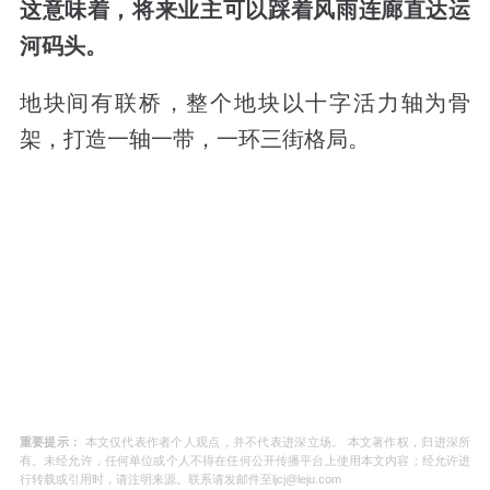
这意味着，将来业主可以踩着风雨连廊直达运
河码头。
地块间有联桥，整个地块以十字活力轴为骨
架，打造一轴一带，一环三街格局。
重要提示：
本文仅代表作者个人观点，并不代表进深立场。 本文著作权，归进深所
有。未经允许，任何单位或个人不得在任何公开传播平台上使用本文内容；经允许进
行转载或引用时，请注明来源。联系请发邮件至ljcj@leju.com