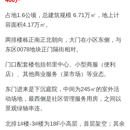
占地1.6公顷，总建筑规模 6.71万㎡，地上计
容面积4.17万㎡。
两排楼栋正南正北朝向，大门在小区东侧，与
东区0078地块正门隔街相对。
门口配套楼包括邻里中心、小型商服（便利
店）、其他商业服务（菜市场）等业态。
东门进来是下沉庭院，中间为245
㎡的
室外活
动场地，最西侧是社区管理服务用房，之间以
景观绿轴
串连。
北排1#楼-3#楼为18F小高层，首层架空；其余