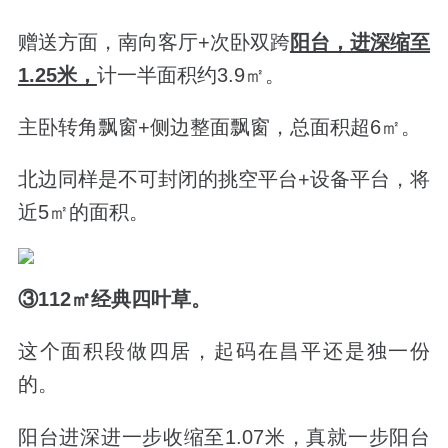
赠送方面，南向客厅+次卧双跨
阳台，进深缩至
1.25米，
计一半面积约3.9㎡。
主卧转角飘窗+侧边整面飘窗，总面积超6
㎡。
北边同样是不可封闭的
挑空平台+设备平台，将
近5
㎡的面积。
③
112
㎡经典四叶草。
这个面积段做四居，起码在昌平还是独一份
的。
阳台进深进一步收缩至1.07米，真就一步阳台