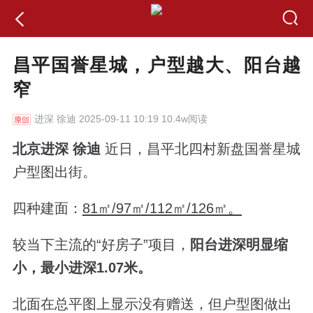
昌平国誉星城，户型越大、阳台越
窄
进深
徐迪 2025-09-11 10:19 10.4w阅读
北京进深 徐迪
近日，昌平北四村新盘国誉星城
户型图出街。
四种建面：
81
㎡/97
㎡/112
㎡/126
㎡。
较当下主流的“好房子”项目，
阳台进深明显缩
小，最小进深1.07米。
北面在总平图上显示没有赠送，但户型图做出