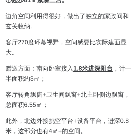
边角空间利用得很好，做出了独立的家政间和
玄关收纳。
客厅
270度环幕视野，空间感要比实际建面显
大。
赠送方面：南向卧室接入
1.8米进深阳台
，计一
半面积约3
㎡
；
客厅转角飘窗+卫生间飘窗+北主卧侧边飘窗，
总面积6.55
㎡；
此外，北边外接挑空平台+设备平台，
进深
0.8
米，这部分也有4
㎡+的空间。