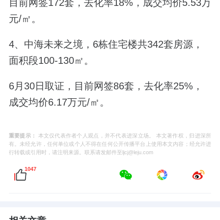
目前
网签172套，去化率18%，成交均价5.53万
元/
㎡
。
4、中海未来之境，6栋住宅楼共342套房源，
面积段100-130㎡。
6月30日取证，
目前网签86套，去化率25%，
成交均价6.17万
元/
㎡
。
重要提示：
本文仅代表作者个人观点，并不代表进深立场。 本文著作权，归进深所
有。未经允许，任何单位或个人不得在任何公开传播平台上使用本文内容；经允许进
行转载或引用时，请注明来源。联系请发邮件至ljcj@leju.com
1047