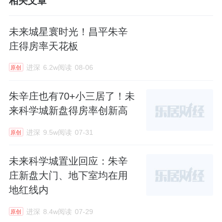
相关文章
未来城星寰时光！昌平朱辛
庄得房率天花板
进深
6.2w阅读
08-06
原创
朱辛庄也有70+小三居了！未
来科学城新盘得房率创新高
进深
9.5w阅读
07-31
原创
未来科学城置业回应：朱辛
庄新盘大门、地下室均在用
地红线内
进深
8.4w阅读
07-29
原创