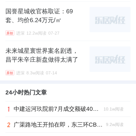
国誉星城收官栋取证：69
套、均价6.24万元/㎡
进深
12.2w阅读
07-27
原创
未来城星寰世界案名剧透，
昌平朱辛庄新盘做得太满了
进深
8.3w阅读
07-14
原创
24小时热门文章
中建运河玖院前7月成交额破40亿，刘琨再拿一个单盘销冠
10.1w阅读
广渠路地王开拍在即，东三环CBD再迎“王炸”
9.2w阅读