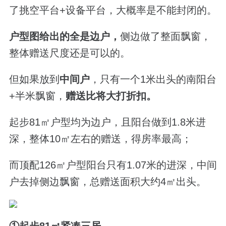
了挑空平台+设备平台，大概率是不能封闭的。
户型图给出的全是边户，
侧边做了整面飘窗，
整体赠送尺度还是可以的。
但如果放到
中间户
，只有一个1米出头的南阳台
+半米飘窗，
赠送比将大打折扣。
起步81㎡户型均为边户，且阳台做到1.8米进
深，整体10
㎡左右的赠送，
得房率最高；
而顶配126
㎡户型阳台只有1.07米的进深，中间
户去掉侧边飘窗，
总赠送面积大约
4
㎡出头。
①起步81
㎡紧凑三居
。