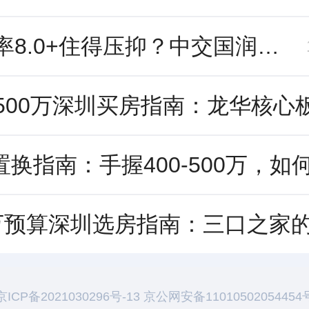
容积率8.0+住得压抑？中交国润华府用“高得房率”与“核心配套”重新定义舒适
京ICP备2021030296号-13 京公网安备11010502054454