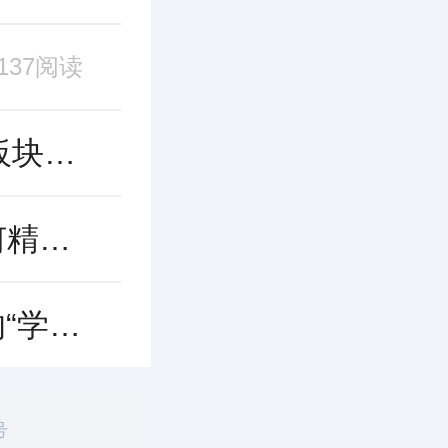
137阅读
400-500万深圳买房指南：龙华核心板块性价比深度测评，中交国润华府凭何突围？
龙华置换指南：手握400-500万，如何精准锁定“高得房+强配套”的改善新盘？
500万预算深圳选房指南：三口之家的“学区+改善”最优解，这份榜单请收好
号