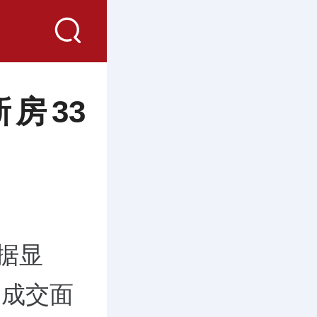
房33
据显
，成交面