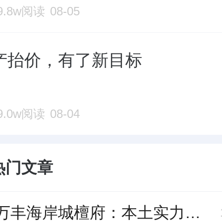
9.8w阅读
08-05
产抬价，有了新目标
9.0w阅读
08-04
热门文章
深圳万丰海岸城檀府：本土实力派开发商，如何以口碑与兑现力领跑宝安改善市场？