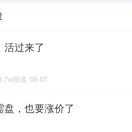
章
，活过来了
3.7w阅读
08-07
需盘，也要涨价了