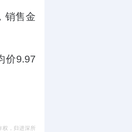
套，销售金
价9.97
作权，归进深所