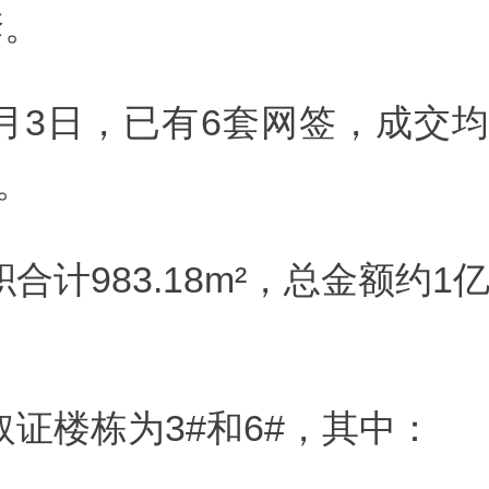
套。
月3日，已有6套网签，成交均价
²。
合计983.18
m²，总金额约1
取证楼栋为3#和6#，其中：