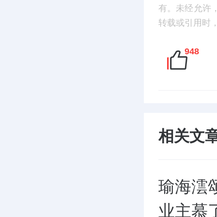
有。未经允许
转载或引用时，请
948
相关文
瑜海澐
业主慕