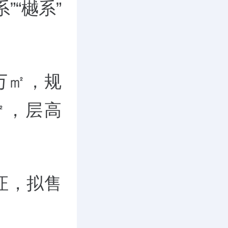
”“樾系”
万㎡，规
0㎡，层高
取证，拟售