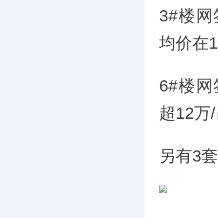
3#楼
均价在1.
6#楼
超12万/
另有3