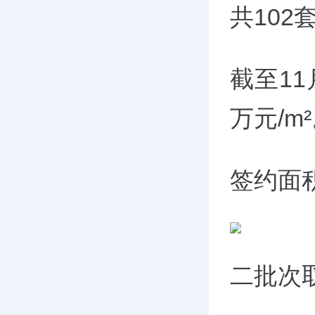
共102
截至11
万元/
m
签约面积
二批次