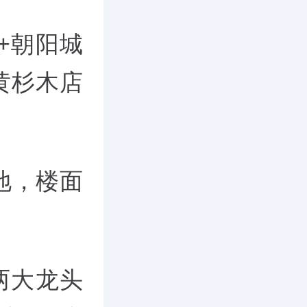
+朝阳城
黄杉木店
地，楼面
属两大龙头