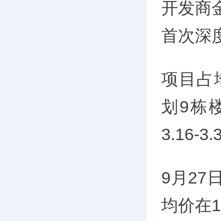
开发商金
首次深
项目占
划9栋楼
3.16-3
9月27
均价在1