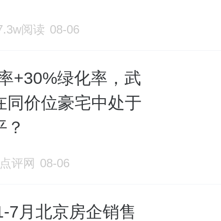
7.3w阅读
08-06
积率+30%绿化率，武
在同价位豪宅中处于
平？
点评网
08-06
年1-7月北京房企销售