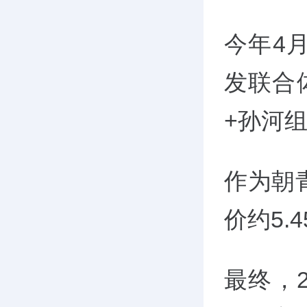
今年4
发联合
+孙河
作为朝
价约5.
最终，2