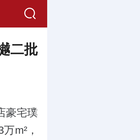
樾二批
店豪宅璞
3万m²，