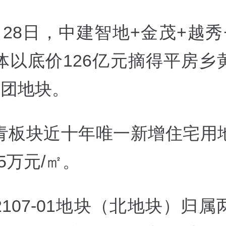
月28日，中建智地+金茂+越秀
体以底价126亿元摘得平房乡
组团地块。
青板块近十年唯一新增住宅用
45万元/㎡。
107-01地块（北地块）归