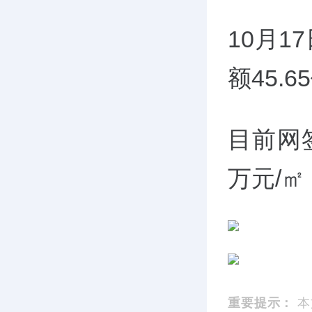
10月1
额45.
目前网签
万元/
㎡
重要提示：
本