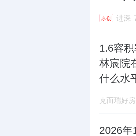
进深
原创
1.6容
林宸院
什么水
克而瑞好房
2026