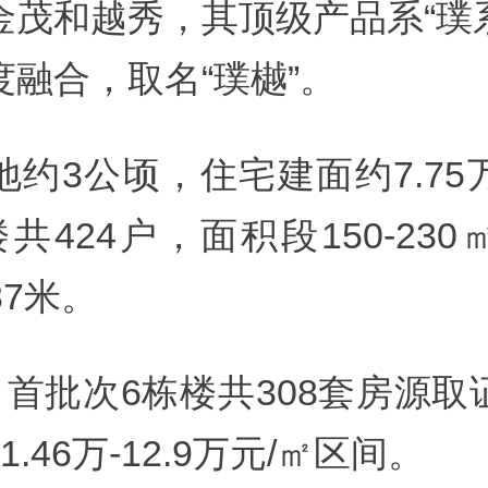
茂和越秀，其顶级产品系“璞系
度融合，取名“璞樾”。
地约3公顷，住宅建面约7.75
共424户，面积段150-23
.37米。
日首批次6栋楼共308套房源
1.46万-12.9万元/㎡区间。