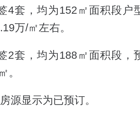
网签4套，均为152㎡面积段户
19万/
㎡左右。
网签2套，均为
188㎡面积段，
㎡。
套房源显示为已预订。