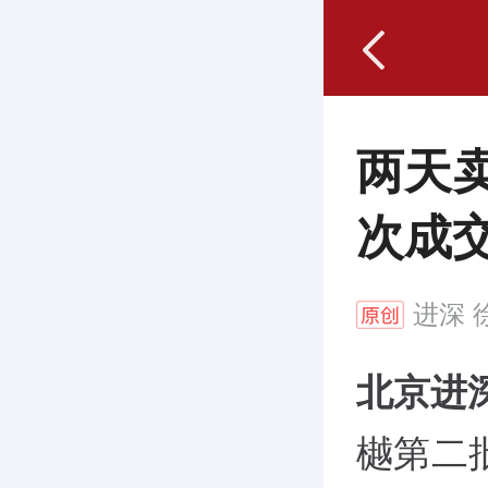
两天
次成交
进深
徐
北京进
樾第二批