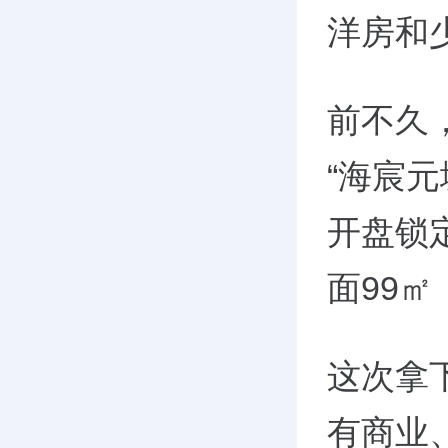
洋房和
前不久
“海宸
开盘锁定
面99㎡
这次拿
有商业