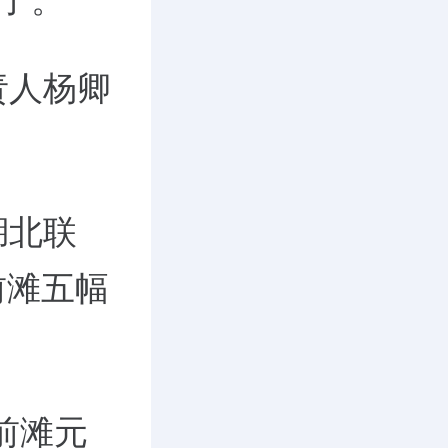
上了。
责人杨卿
湖北联
前滩五幅
前滩元