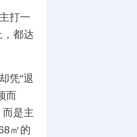
，主打一
上，都达
，却凭
“退
颖而
，而是主
68㎡的