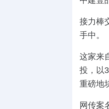
中建壹
接力棒
手中。
这家来
投，
以
3
重磅地
网传案