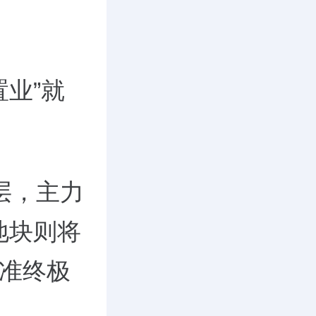
置业”就
层，主力
2地块
则将
瞄准终极