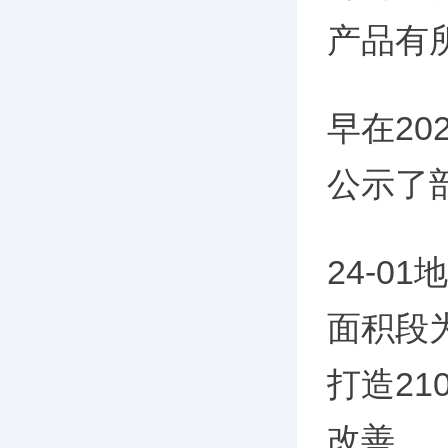
产品有
早在20
公示了
24-01
面积段为
打造21
改善。