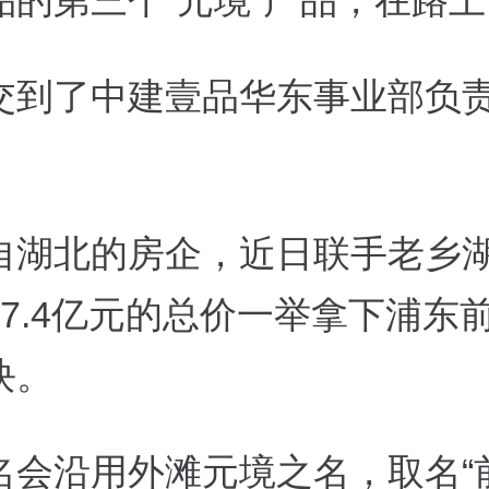
品的第三个“元境”产品，在路
交到了中建壹品华东事业部负
自湖北的房企，近日联手老乡
7.4
亿元的总价一举拿下浦东
块。
名会沿用外滩元境之名，取名
“