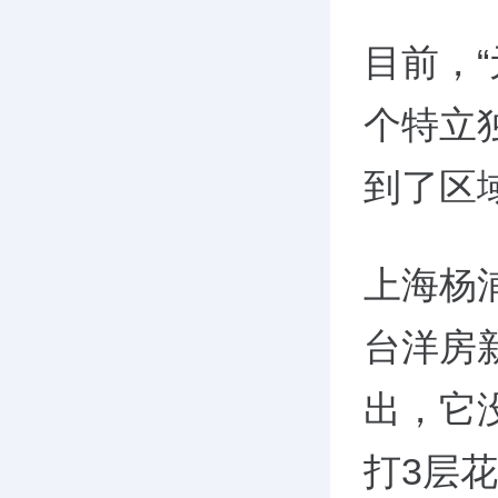
目前，
个特立
到了区
上海杨
台洋房
出，它
打3层花