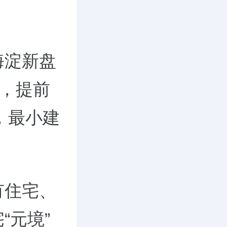
海淀新盘
上，提前
，最小建
有住宅、
“元境”