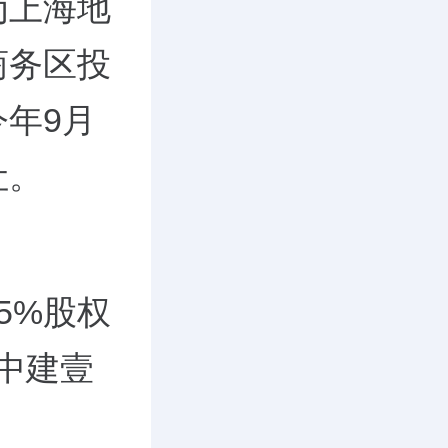
为上海地
商务区投
今年9月
让。
5%
股权
中建壹