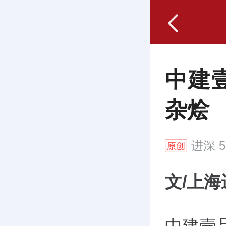
中建
杂烩
进深
5
文/上海