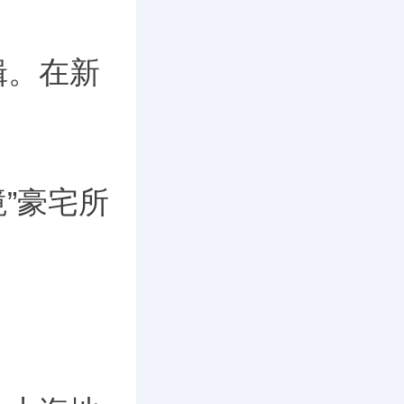
辑。在新
。
境”豪宅所