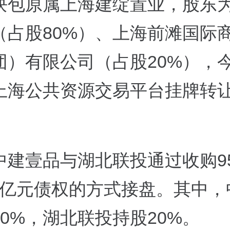
块包原属上海建绽置业，股东
（占股
80%
）、上海前滩国际
团）有限公司（占股
20%
），
上海公共资源交易平台挂牌转
中建壹品与湖北联投通过收购
9
亿元债权的方式接盘。其中，
80%
，湖北联投持股
20%
。