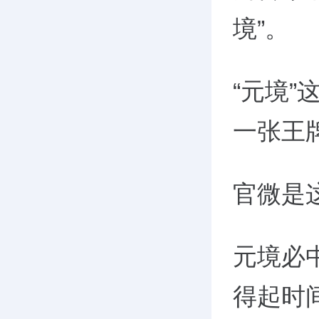
境
”
。
“元境
一张王
官微是
元境必
得起时