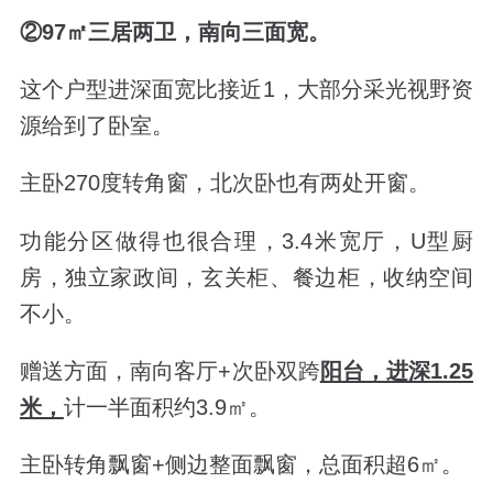
②97
㎡三居两卫，南向三面宽。
这个户型进深面宽比接近1，大部分采光视野资
源给到了卧室。
主卧270度转角窗，北次卧也有两处开窗。
功能分区做得也很合理，3.4米宽厅，U型厨
房，独立家政间，玄关柜、餐边柜，收纳空间
不小。
赠送方面，南向客厅+次卧双跨
阳台，进深1.25
米，
计一半面积约3.9㎡。
主卧转角飘窗+侧边整面飘窗，总面积超6㎡。