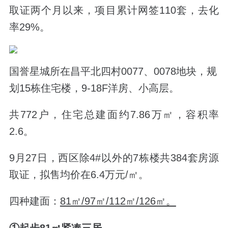
取证两个月以来，项目累计网签110套，去化
率29%。
国誉星城所在
昌平北四村0077、0078地块，
规
划15栋住宅楼，9-18F洋房、小高层。
共772户，
住宅总建面约7.86万㎡，容积率
2.6。
9月27日，西区除4#以外的7栋楼共384套房源
取证，拟售均价在6.4万元/㎡。
四种建面：
81㎡/97㎡/112㎡/126㎡。
①起步81㎡紧凑三居。