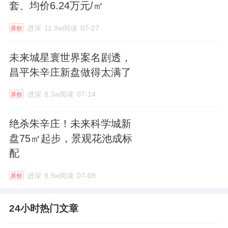
套、均价6.24万元/㎡
进深
11.9w阅读
07-27
原创
未来城星寰世界案名剧透，
昌平朱辛庄新盘做得太满了
进深
8.3w阅读
07-14
原创
绝杀朱辛庄！未来科学城新
盘75㎡起步，景观花池成标
配
进深
8.9w阅读
07-09
原创
24小时热门文章