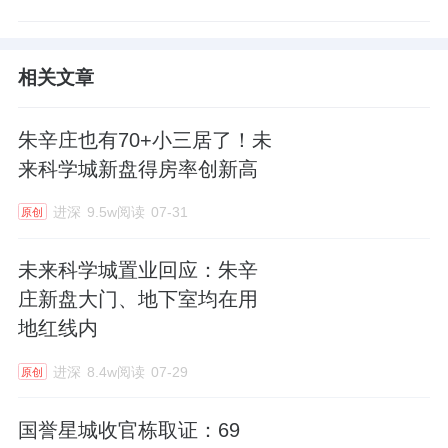
相关文章
朱辛庄也有70+小三居了！未
来科学城新盘得房率创新高
进深
9.5w阅读
07-31
原创
未来科学城置业回应：朱辛
庄新盘大门、地下室均在用
地红线内
进深
8.4w阅读
07-29
原创
国誉星城收官栋取证：69