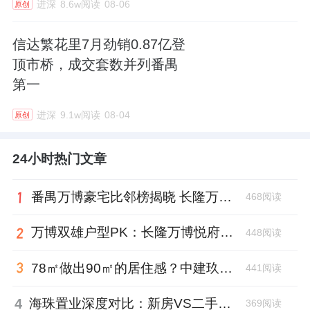
进深
8.6w阅读
08-06
原创
信达繁花里7月劲销0.87亿登
顶市桥，成交套数并列番禺
第一
进深
9.1w阅读
08-04
原创
24小时热门文章
番禺万博豪宅比邻榜揭晓 长隆万博悦府凭“顶配资源”登顶
468阅读
万博双雄户型PK：长隆万博悦府与越秀万博和臻，谁的设计更懂生活？
448阅读
78㎡做出90㎡的居住感？中建玖合·未来方洲“空间魔法”深度解析
441阅读
4
海珠置业深度对比：新房VS二手房，谁才是2026年的“版本答案”？
369阅读