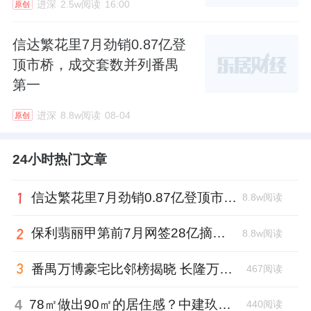
进深
2.5w阅读
16:00
原创
信达繁花里7月劲销0.87亿登
顶市桥，成交套数并列番禺
第一
进深
8.8w阅读
08-04
原创
24小时热门文章
信达繁花里7月劲销0.87亿登顶市桥，成交套数并列番禺第一
8.8w阅读
保利翡丽甲第前7月网签28亿摘荔湾销冠，黄伟强功不可没
8.8w阅读
番禺万博豪宅比邻榜揭晓 长隆万博悦府凭“顶配资源”登顶
467阅读
4
78㎡做出90㎡的居住感？中建玖合·未来方洲“空间魔法”深度解析
440阅读