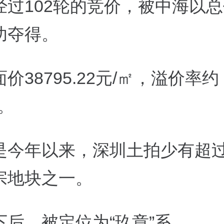
经过
102
轮的竞价，被中海以总
功夺得。
面价
38795.22
元
/
㎡，溢价率约
。
是今年以来，深圳土拍
少有超
宗地块之一。
下后，被定位为“玖章”系。