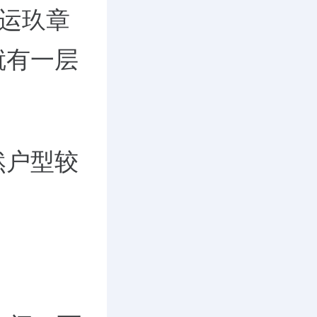
大运玖章
就有一层
然户型较