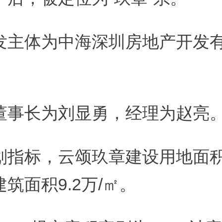
发主体为中海深圳房地产开发
董事长为刘显勇，经理为赵亮
划指标，云颂玖章建设用地面
建筑面积
9.2
万
/
㎡。