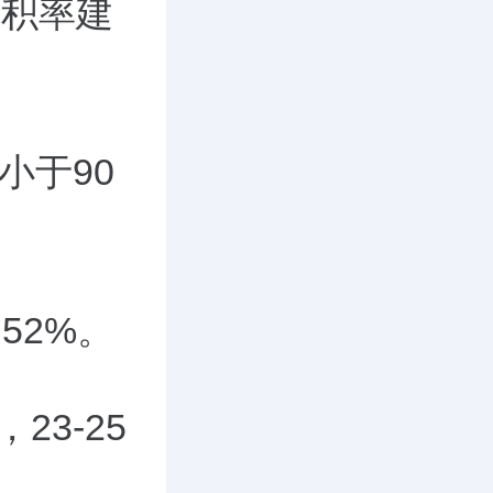
容积率建
小于
90
占
52%
。
，
23-25