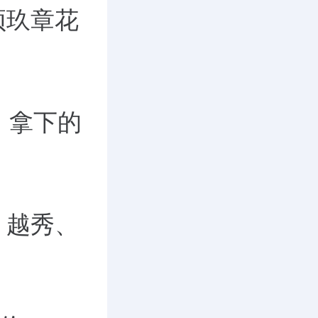
颂玖章花
，拿下的
。
、越秀、