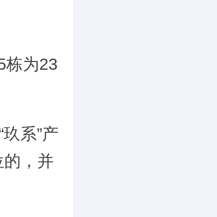
5
栋为
23
“玖系”产
位的，并