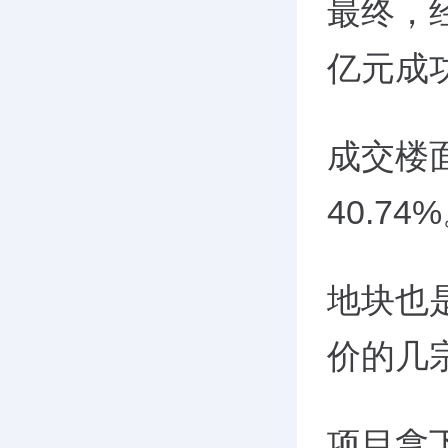
最终，
亿元成
成交楼
40.74%
地块也
价的几
项目拿