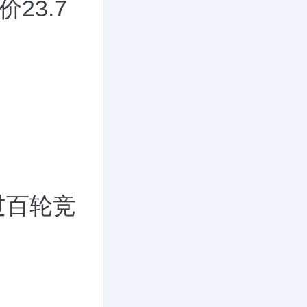
价
23.7
过百轮竞