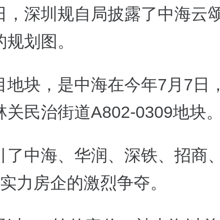
日，深圳规自局披露了中海云
的规划图。
目地块，是中海在今年
7
月
7
日
林关民治街道
A802-0309
地块
引了中海、华润、深铁、招商
实力房企的激烈争夺。