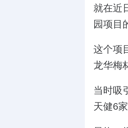
就在近
园项目
这个项
龙华梅
当时吸
天健
6
家