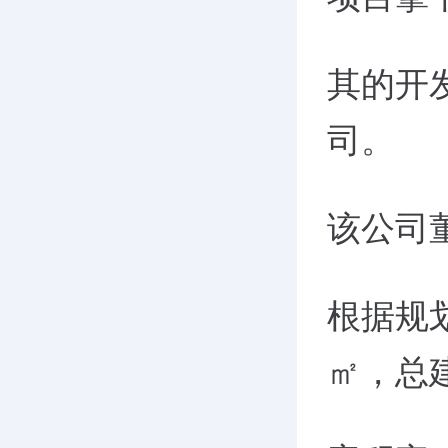
其的开
司。
该公司
根据规
㎡，总