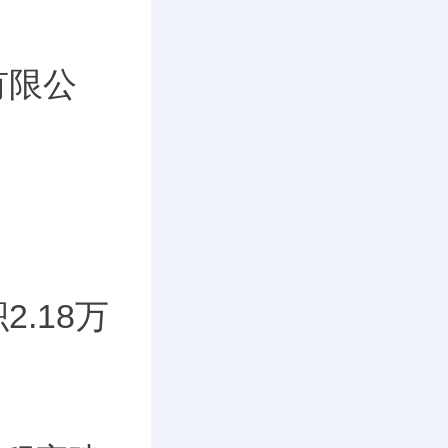
有限公
。
积
2.18
万