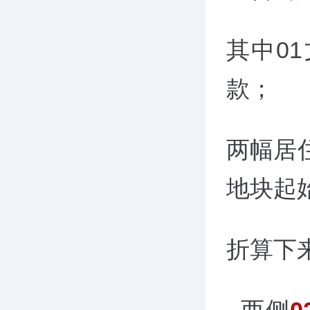
其中0
款；
两幅居住
地块起始
折算下