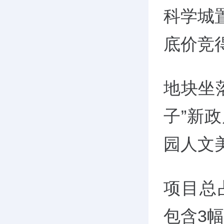
科学城置
底价竞
地块坐
子”新
园人文
项目总占
包含3