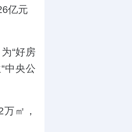
26亿元
为“好房
“中央公
22万㎡，