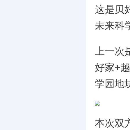
这是贝
未来科
上一次是
好家+
学园地
本次双