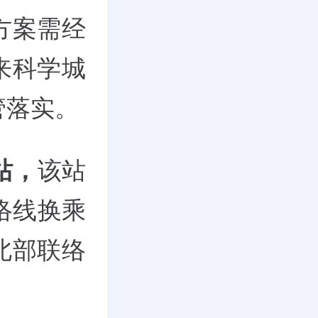
方案需经
来科学城
管落实。
站，
该站
络线换乘
北部联络