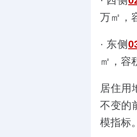
· 西侧
0
万㎡，容
· 东侧
0
㎡，容积
居住用
不变的
模指标