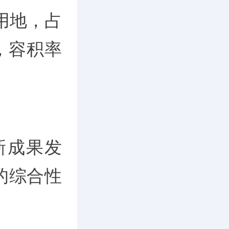
用地，占
㎡，容积率
新成果发
的综合性