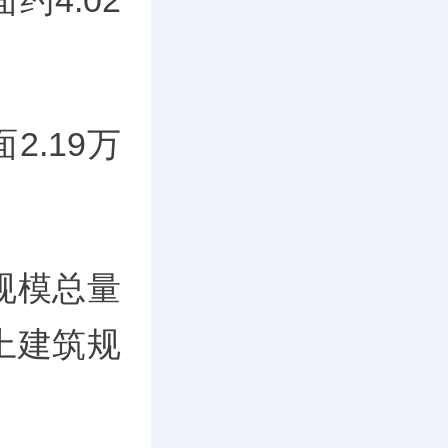
约4.02
2.19万
规模总量
上建筑规