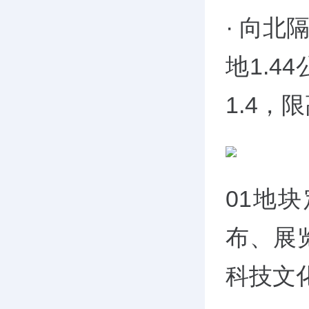
· 向北
地1.4
1.4，
01地
布、展
科技文