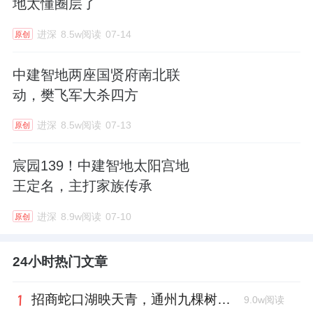
地太懂圈层了
进深
8.5w阅读
07-14
原创
中建智地两座国贤府南北联
动，樊飞军大杀四方
进深
8.5w阅读
07-13
原创
宸园139！中建智地太阳宫地
王定名，主打家族传承
进深
8.9w阅读
07-10
原创
24小时热门文章
招商蛇口湖映天青，通州九棵树首座宋韵新盘亮相
9.0w阅读