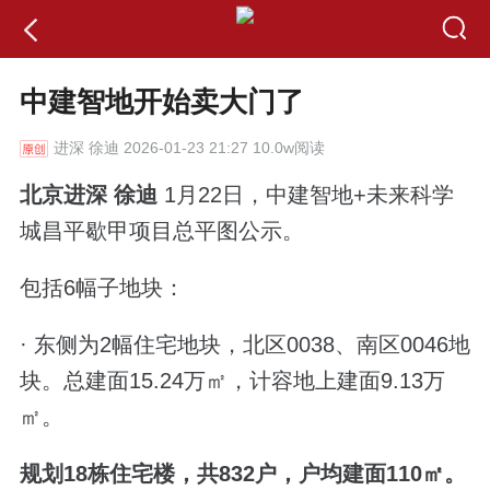
中建智地开始卖大门了
进深
徐迪 2026-01-23 21:27 10.0w阅读
北京进深 徐迪
1月22日，
中建智地+未来科学
城
昌平歇甲项目总平图公示。
包括6幅子地块：
· 东侧为2幅
住宅地块，北区0038、南区0046地
块。
总建面15.24万㎡，计容地上建面9.13万
㎡。
规划18栋住宅楼，共832户，户均建面110
㎡。