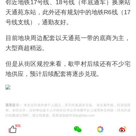
邻近地铁17号线、18号线（
年底通车
）换乘站
天通苑东站，此外还有规划中的地铁R6线（17
号线支线），通勤友好。
目前地块
周边配套
以天通苑一带的
底商为主，
大型商超稍远。
但是从街区规控来看，歇甲村后续还有不少宅
地供应，预计后续配套将逐步兑现。
重要提示：
本文仅代表作者个人观点，并不代表进深立场。 本文著作权，归进深所
有。未经允许，任何单位或个人不得在任何公开传播平台上使用本文内容；经允许进
行转载或引用时，请注明来源。联系请发邮件至ljcj@leju.com
931