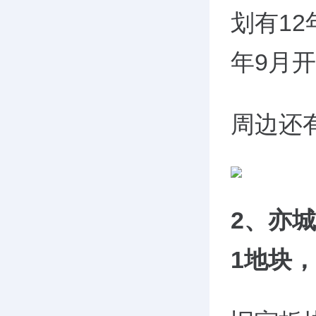
划有12
年9月
周边还
2、亦城新
1地块，