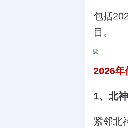
包括2
目。
2026
1、北神
紧邻北