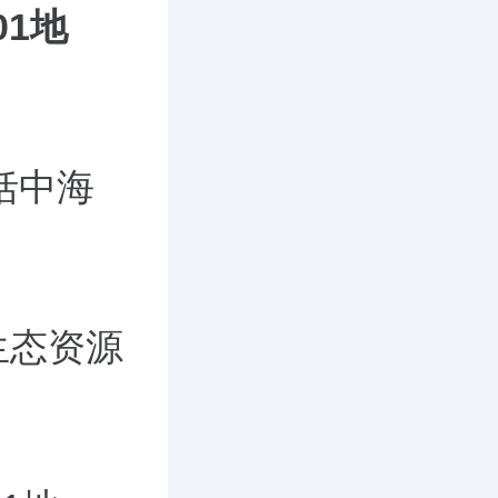
01地
括中海
生态资源