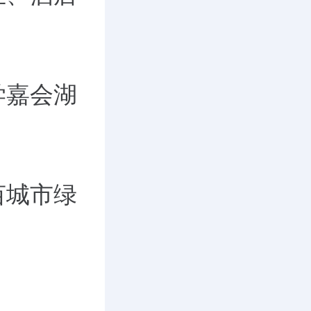
学嘉会湖
亩城市绿