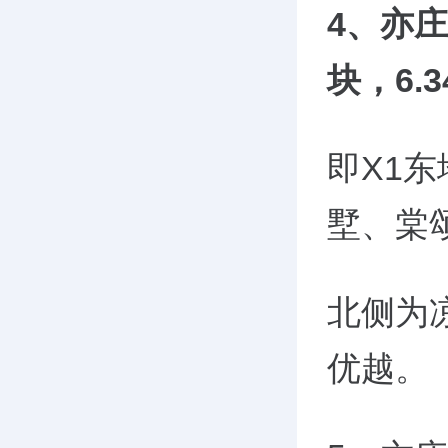
4、亦庄
块，6.
即X1
墅、棠
北侧为
优越。