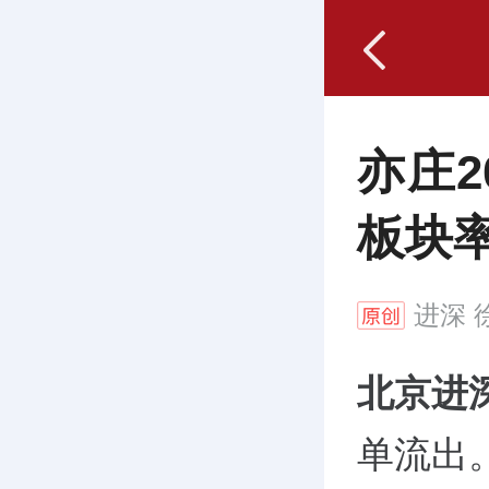
亦庄
板块
进深
徐
北京进
单流出