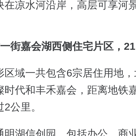
1地块在凉水河沿岸，高层可享河
一街嘉会湖西侧住宅片区，21
形区域一共包含6宗居住用地，
璨时代和
丰禾嘉会
，距离地铁
过2公里。
通明湖信创园，包括办公、商