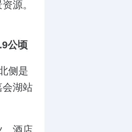
景资源。
.9公顷
北侧是
嘉会湖站
业、酒店