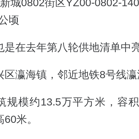
城0802街区YZ00-0802-14
4公顷
也是在去年第八轮供地清单中
兴区瀛海镇，邻近地铁8号线瀛
筑规模约13.5万平方米，
容积
60米。