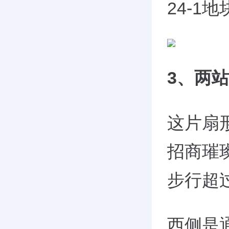
24-
3、两站
这片扇
招商璀
步行超
西侧是