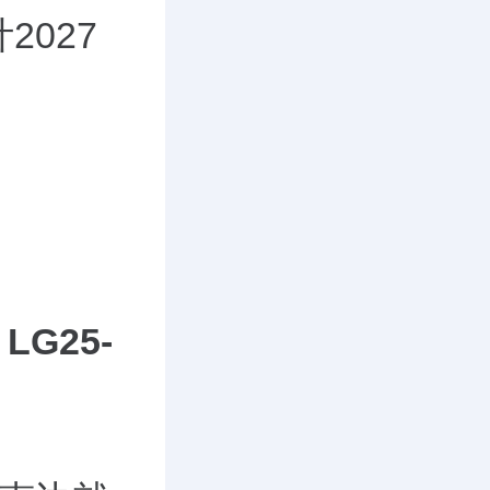
027
LG25-