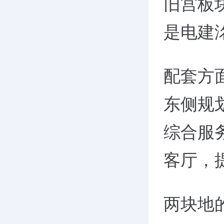
旧宫板
是电建
配套方
东侧规
综合服
客厅，
两块地的