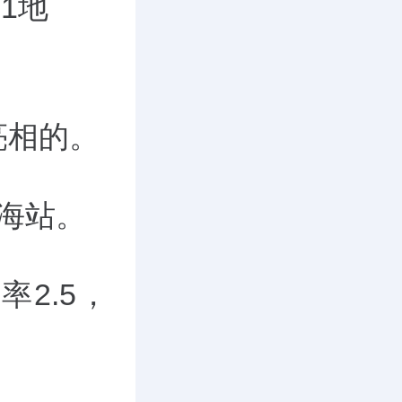
01地
亮相的。
海站。
率2.5，