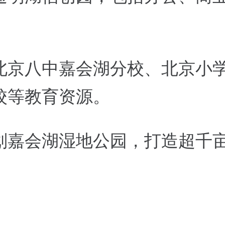
；
北京八中嘉会湖分校、北京小
校等教育资源。
划嘉会湖湿地公园，
打造超千