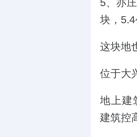
5、亦庄新
块，5.
这块地
位于大
地上建
建筑控高