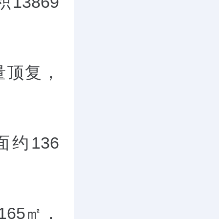
3869
量顶复，
约136
65
㎡，