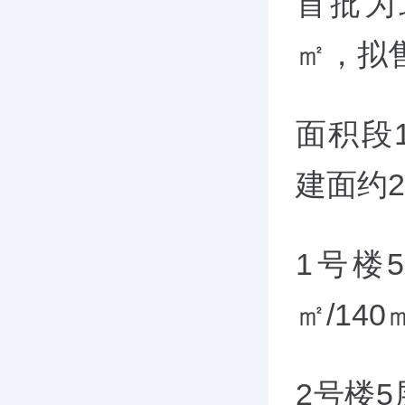
首批为
㎡，拟售
面积段13
建面约27
1号楼
㎡
/140
2号楼
5