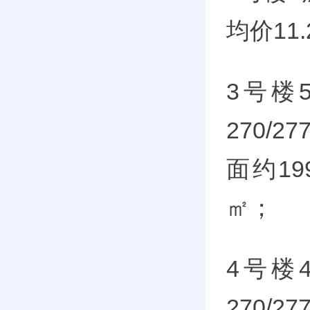
均价11.
3号楼
270/27
面约199
㎡；
4号楼
270/27