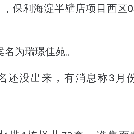
日，
保利海淀
半壁店
项目西区0
案名为
瑞璟佳苑。
名还没出来，有消息称3月