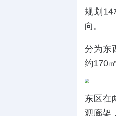
规划1
向。
分为东
约170
东区在
观廊架