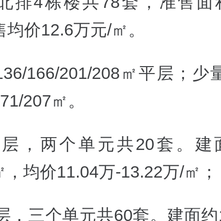
北排4栋楼共78套，准售面积1
均价12.6万元/
㎡。
6/166/201/208
㎡平层；少
1/207
㎡。
5层，两个单元共20套。建面
㎡，均价11.04万-13.22万/
㎡；
层，三个单元共60套。建面约1