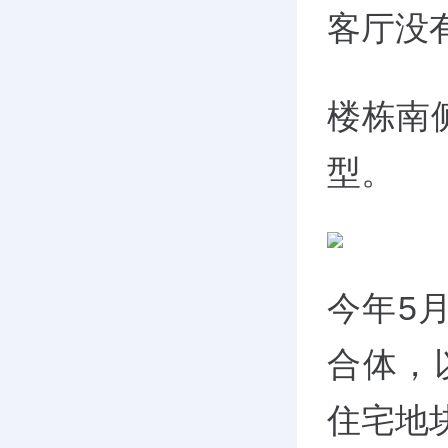
客厅没
楼栋南
型。
今年5
合体，
住宅地