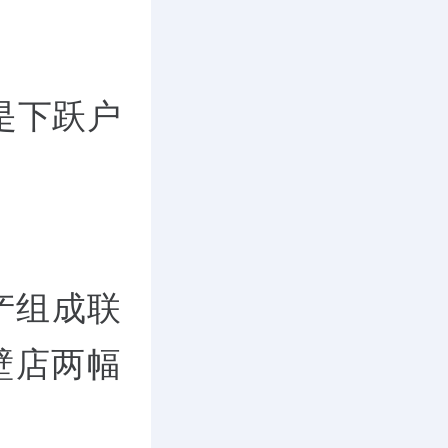
是下跃户
产组成联
壁店两幅