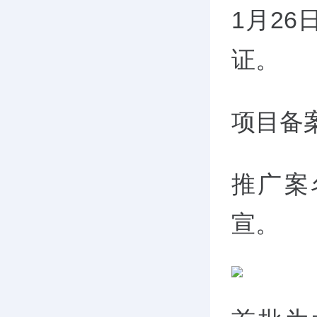
1月26
证。
项目
备
推广案
宣
。