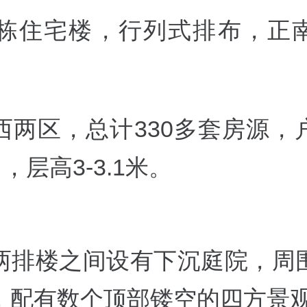
4栋住宅楼
，行列式排布，正
西两区，
总计330多套房源，
㎡，层高3-3.1米。
两排楼之间设有下沉庭院，周
，配有数个顶部镂空的四方景