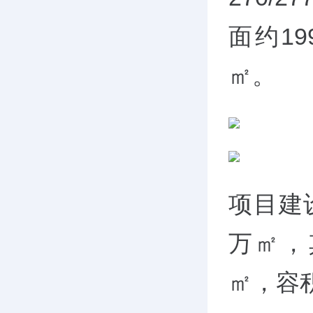
面约199
㎡。
项目建设
万㎡，
㎡，容积