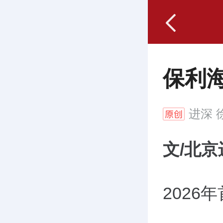
保利
进深
徐
文/北京
2026