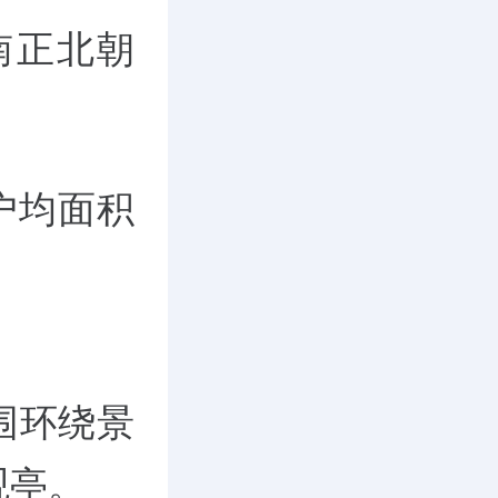
南正北朝
户均面积
围环绕景
观亭。