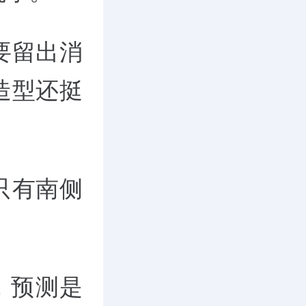
要留出消
造型还挺
只有南侧
，预测是