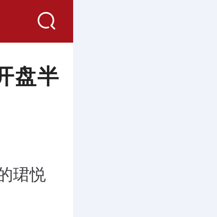
开盘半
的珺悦