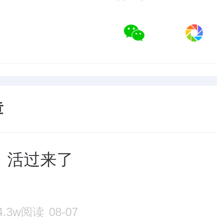
章
，活过来了
4.3w阅读
08-07