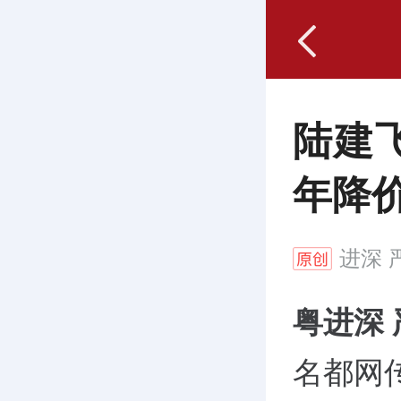
陆建
年降
进深
严
粤进深
名都网