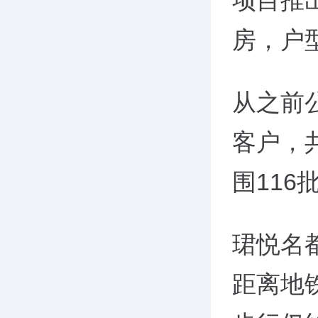
项目推出
房，户型
从之前
客户，共
围116
珺悦名
距离地