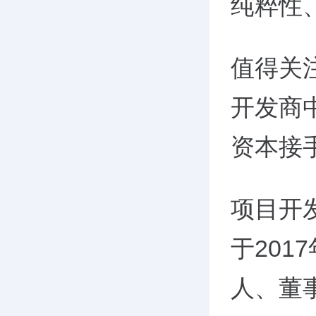
纯粹性
值得关
开发商
资本接
项目开
于201
人、董