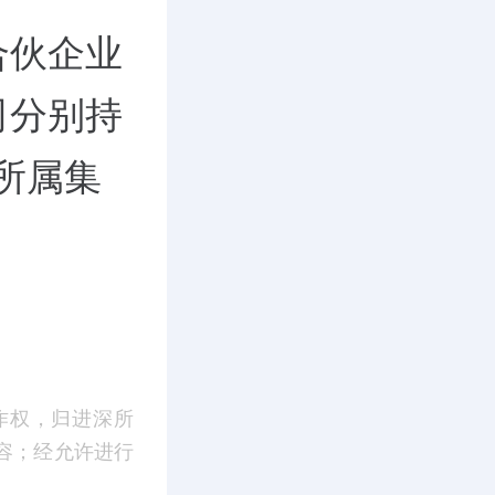
合伙企业
司分别持
所属集
作权，归进深所
容；经允许进行