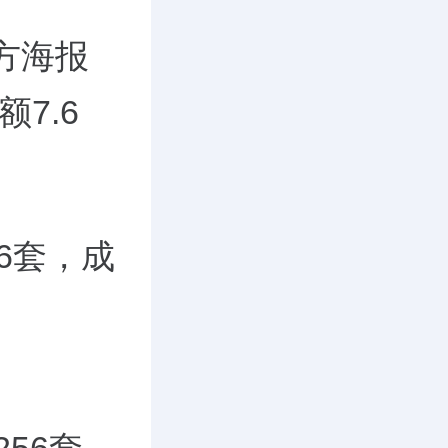
方海报
7.6
6套，成