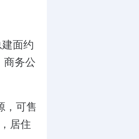
总建面约
、商务公
源，可售
房，居住