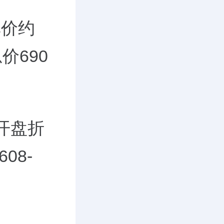
单价约
价690
，开盘折
08-