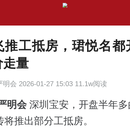
飞推工抵房，珺悦名都
价走量
明会 2026-01-27 15:03 11.1w阅读
 严明会
深圳宝安，开盘半年多
传将推出部分工抵房。