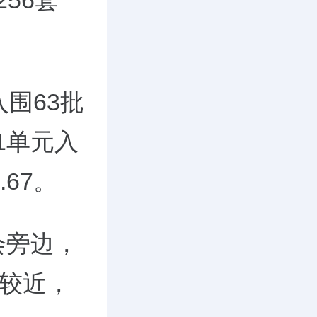
56套
。
围63批
栋1单元入
.67。
会旁边，
站较近，