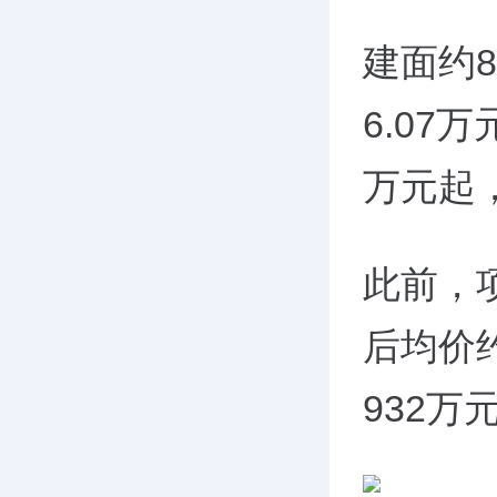
建面约
6.07
万元起
此前，项
后均价约
932万