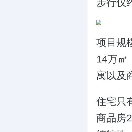
步行仅约
项目规
14万
寓以及
住宅只
商品房