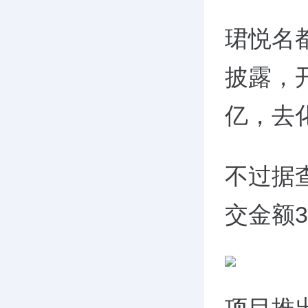
珺悦名都
披露，开
亿，去
不过据
交金额3