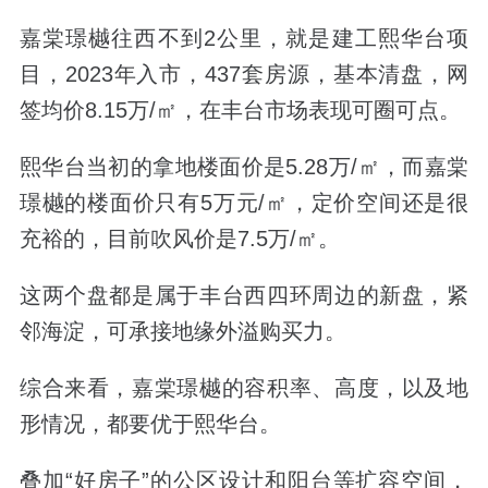
嘉棠璟樾往西不到2公里，就是建工熙华台项
目，2023年入市，437套房源，基本清盘，网
签均价8.15万/㎡，在丰台市场表现可圈可点。
熙华台当初的拿地楼面价是5.28万/㎡，
而嘉棠
璟樾的楼面价只有5万元/㎡，定价空间还是很
充裕的，目前吹风价是7.5万/㎡。
这两个盘都是属于丰台西四环周边的新盘，紧
邻海淀，可承接地缘外溢购买力。
综合来看，嘉棠璟樾的容积率、高度，以及地
形情况，都要优于熙华台。
叠加“好房子”的公区设计和阳台等扩容空间，