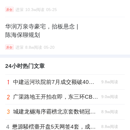
进深
10.3w阅读
05-25
原创
华润万泉寺豪宅，抬板悬念 |
陈海保聊规划
进深
8.8w阅读
05-20
原创
24小时热门文章
中建运河玖院前7月成交额破40亿，刘琨再拿一个单盘销冠
9.8w阅读
广渠路地王开拍在即，东三环CBD再迎“王炸”
9.0w阅读
城建龙樾海序霸榜北京套数销冠，少帅王鑫功不可没
8.9w阅读
4
懋源騴橒臺开盘5天网签4套，成交均价10万+
8.8w阅读