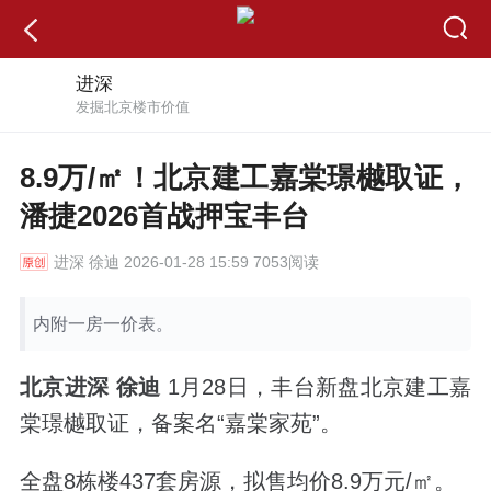
进深
发掘北京楼市价值
8.9万/㎡！北京建工嘉棠璟樾取证，
潘捷2026首战押宝丰台
进深
徐迪 2026-01-28 15:59 7053阅读
内附一房一价表。
北京进深 徐迪
1月28日，丰台新盘北京
建工嘉
棠璟樾取证，备案名“嘉棠家苑”。
全盘8栋楼437套房源，拟售均价8.9万元/
㎡。