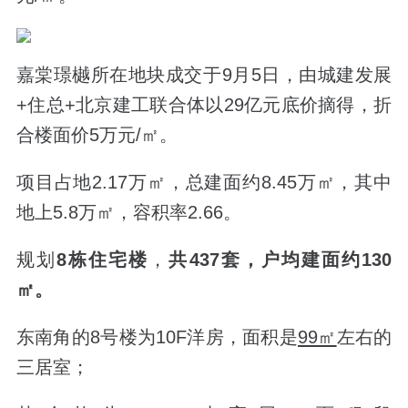
嘉棠璟樾所在地块成交于9月5日，由城建发展
+住总+北京建工联合体以29亿元底价摘得，折
合楼面价5万元/㎡。
项目占地2.17万㎡，总建面约8.45万㎡，其中
地上5.8万㎡，容积率2.66。
规划
8栋住宅楼
，
共437套，户均建面约130
㎡。
东南角的8号楼为10F洋房，面积是
99㎡
左右的
三居室；