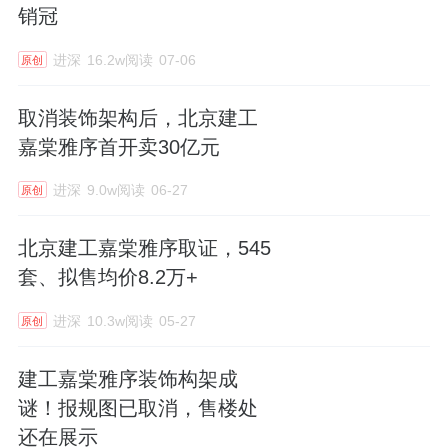
销冠
进深
16.2w阅读
07-06
原创
取消装饰架构后，北京建工
嘉棠雅序首开卖30亿元
进深
9.0w阅读
06-27
原创
北京建工嘉棠雅序取证，545
套、拟售均价8.2万+
进深
10.3w阅读
05-27
原创
建工嘉棠雅序装饰构架成
谜！报规图已取消，售楼处
还在展示