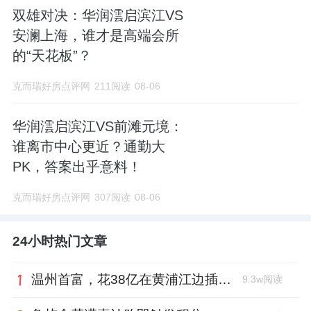
双雄对决：华润澐启滨江VS
安澜上海，谁才是高端会所
的“天花板”？
克而瑞好房点评网
211阅读
08-06
华润澐启滨江VS前滩元境：
谁离市中心更近？通勤大
PK，答案出乎意料！
克而瑞好房点评网
307阅读
08-06
24小时热门文章
温州首富，花38亿在黄浦江边插了面旗
9.3w阅读