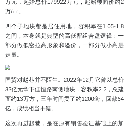
万元，起始总价
179922
万元，起始楼面价约
2
万
/
㎡。
四个子地块都是居住用地，容积率在
1.05-1.8
之间，本身就是典型的高低配组合盘逻辑：一
部分做低密拉高形象和溢价，一部分做小高层
走量。
国贸对赵巷并不陌生。
2022
年
12
月它曾以总价
33
亿元拿下佳恒路南侧地块，容积率
2.2
，总建
面约
13
万方，三年时间卖了约
1200
套，回款
64
亿，成绩相当不错。
这次再进赵巷，是在原有销售验证基础上的加