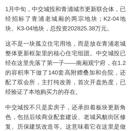
1
月中旬，中交城投和青浦城市更新联合体，已
经招标了青浦老城厢的两宗地块；
K2-04
地
块、
K3-04
地块，总投资
202825.38
万元。
这不是一块孤立住宅用地，而是放在青浦老城
整体更新框架里的核心住宅组团。中交城投已
经在这里先落了第一子——南厢观宁府，在
1.2
的容积率下做了
140
套高附赠叠加和合院，还
配了双会所，主打纯改善，首次开盘热度，已
经验证了本地购买力的存在。
中交城投不只是卖房子，还承担着板块更新角
色，包括后续商业配套建设、老城风貌街区修
复、历保建筑改造等。这意味着它在这里是做