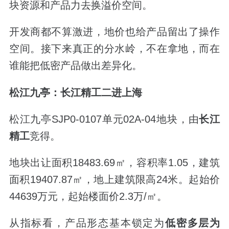
块资源和产品力去换溢价空间。
开发商都不算激进，地价也给产品留出了操作
空间。接下来真正的分水岭，不在拿地，而在
谁能把低密产品做出差异化。
松江九亭：长江精工二进上海
松江九亭
SJP0-0107
单元
02A-04
地块，由
长江
精工
竞得。
地块出让面积
18483.69
㎡，容积率
1.05
，建筑
面积
19407.87
㎡，地上建筑限高
24
米。起始价
44639
万元，起始楼面价
2.3
万
/
㎡。
从指标看，产品形态基本锁定为
低密多层为