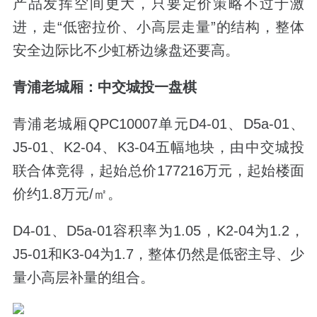
产品发挥空间更大，只要定价策略不过于激
进，走
“
低密拉价、小高层走量
”
的结构，整体
安全边际比不少虹桥边缘盘还要高。
青浦老城厢：中交城投一盘棋
青浦老城厢
QPC10007
单元
D4-01
、
D5a-01
、
J5-01
、
K2-04
、
K3-04
五幅地块，由中交城投
联合体竞得，起始总价
177216
万元，起始楼面
价约
1.8
万元
/
㎡。
D4-01
、
D5a-01
容积率为
1.05
，
K2-04
为
1.2
，
J5-01
和
K3-04
为
1.7
，整体仍然是低密主导、少
量小高层补量的组合。