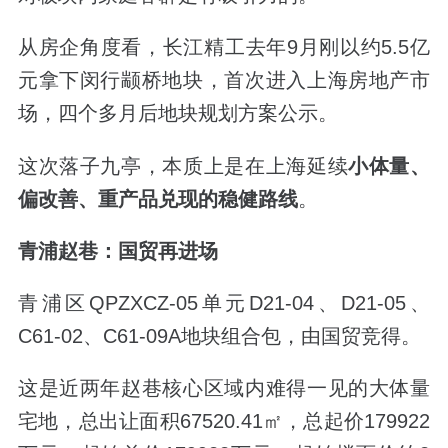
从房企角度看，长江精工去年
9
月刚以约
5.5
亿
元拿下闵行颛桥地块，首次进入上海房地产市
场，四个多月后地块规划方案公示。
这次落子九亭，本质上是在上海延续
小体量、
偏改善、重产品兑现的稳健路线
。
青浦赵巷：国贸再进场
青浦区
QPZXCZ-05
单元
D21-04
、
D21-05
、
C61-02
、
C61-09A
地块组合包，由国贸竞得。
这是近两年赵巷核心区域内难得一见的大体量
宅地，总出让面积
67520.41
㎡，总起价
179922