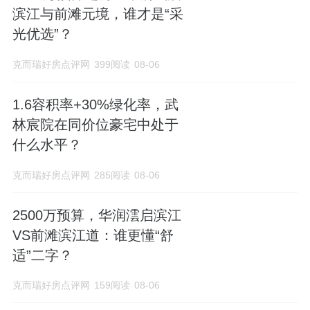
滨江与前滩元境，谁才是“采
光优选”？
克而瑞好房点评网
399阅读
08-06
1.6容积率+30%绿化率，武
林宸院在同价位豪宅中处于
什么水平？
克而瑞好房点评网
285阅读
08-06
2500万预算，华润澐启滨江
VS前滩滨江道：谁更懂“舒
适”二字？
克而瑞好房点评网
159阅读
08-06