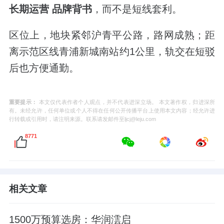
长期运营
品牌背书
，而不是短线套利。
区位上，地块紧邻沪青平公路，路网成熟；距
离示范区线青浦新城南站约
1
公里，轨交在短驳
后也方便通勤。
重要提示：
本文仅代表作者个人观点，并不代表进深立场。 本文著作权，归进深所
有。未经允许，任何单位或个人不得在任何公开传播平台上使用本文内容；经允许进
行转载或引用时，请注明来源。联系请发邮件至ljcj@leju.com
8771
相关文章
1500万预算选房：华润澐启