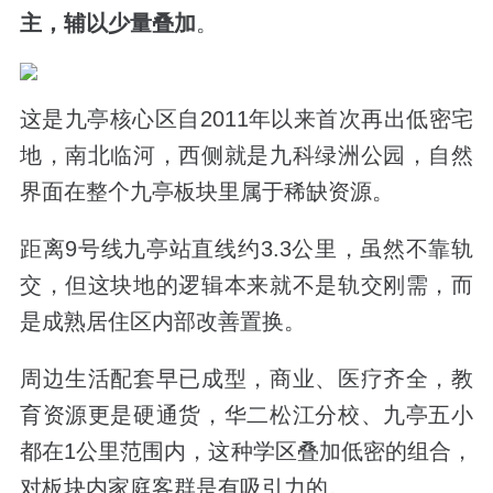
主，辅以少量叠加
。
这是九亭核心区自
2011
年以来首次再出低密宅
地，南北临河，西侧就是九科绿洲公园，自然
界面在整个九亭板块里属于稀缺资源。
距离
9
号线九亭站直线约
3.3
公里，虽然不靠轨
交，但这块地的逻辑本来就不是轨交刚需，而
是成熟居住区内部改善置换。
周边生活配套早已成型，商业、医疗齐全，教
育资源更是硬通货，华二松江分校、九亭五小
都在
1
公里范围内，这种学区叠加低密的组合，
对板块内家庭客群是有吸引力的。