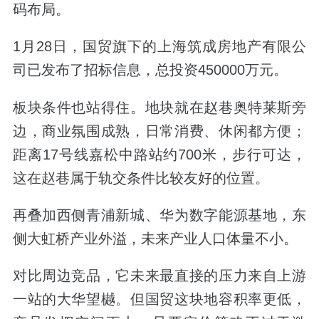
码布局。
1
月
28
日，国贸旗下的上海筑成房地产有限公
司已发布了招标信息，总投资
450000
万元。
板块条件也站得住。地块就在赵巷奥特莱斯旁
边，商业氛围成熟，日常消费、休闲都方便；
距离
17
号线嘉松中路站约
700
米，步行可达，
这在赵巷属于轨交条件比较友好的位置。
再叠加西侧青浦新城、华为数字能源基地，东
侧大虹桥产业外溢，未来产业人口体量不小。
对比周边竞品，它未来最直接的压力来自上游
一站的大华望樾。但国贸这块地容积率更低，