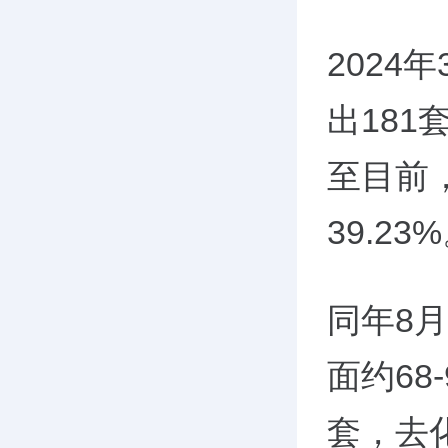
202
出181
至目前
39.23
同年8
面约68
套，去化