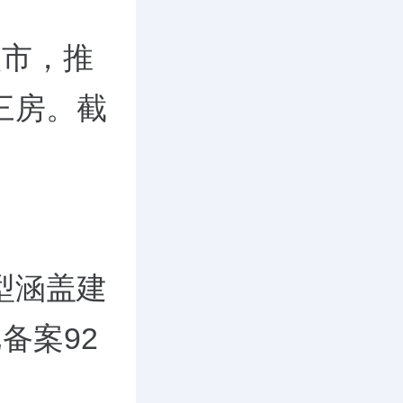
入市，推
㎡三房。截
型涵盖建
备案92