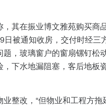
称，其在振业博文雅苑购买商
月9日被通知收房，交付时经三
问题，玻璃窗户的窗扇镙钉松
险，下水地漏阻塞，客后地板
物业整改，“但物业和工程方拖