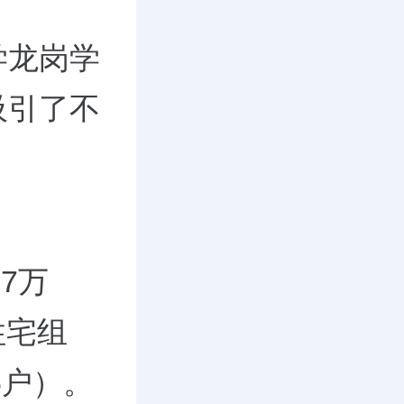
学龙岗学
吸引了不
7万
住宅组
6户）。