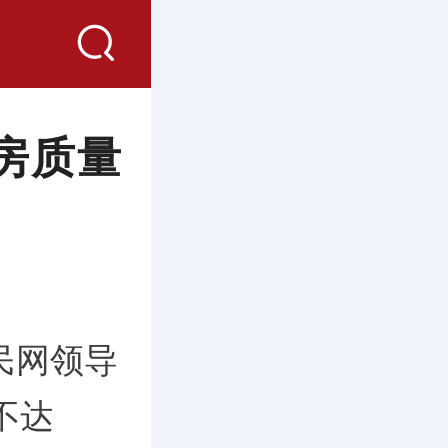
房质量
民网领导
不达