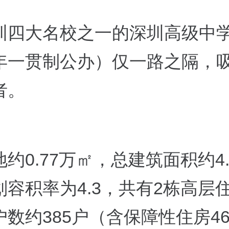
圳四大名校之一的深圳高级中
年一贯制公办）仅一路之隔，
者。
约0.77万㎡，总建筑面积约4.
划容积率为4.3，共有2栋高层
户数约385户（含保障性住房4