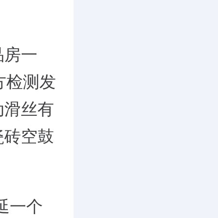
品房一
方检测发
动滑丝有
瓷砖空鼓
延一个