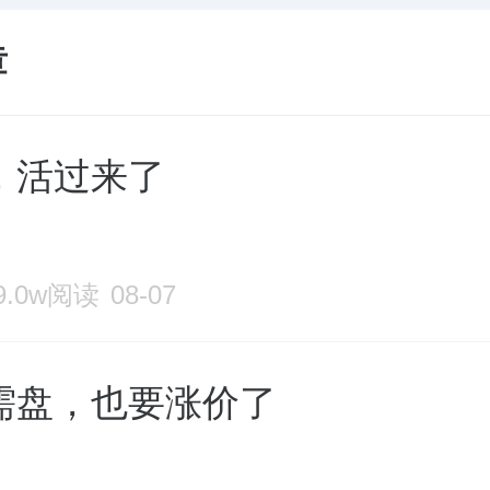
章
，活过来了
9.0w阅读
08-07
需盘，也要涨价了