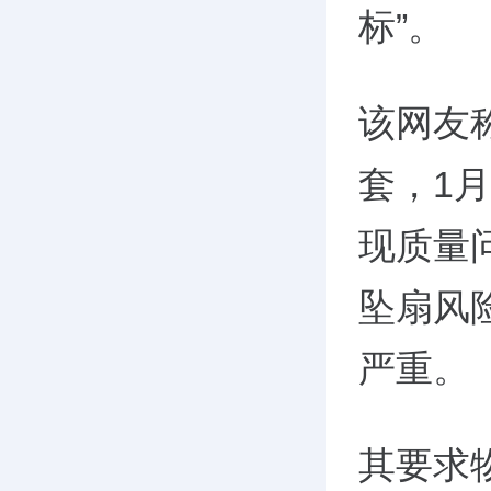
标”。
该网友
套，1
现质量
坠扇风
严重。
其要求