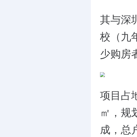
其与深
校（九
少购房
项目占地
㎡，规
成，总