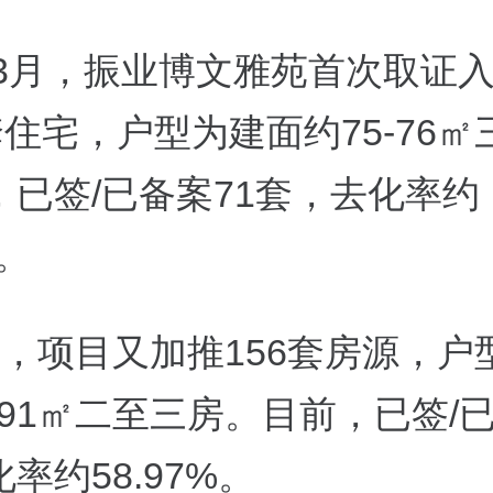
4年3月，振业博文雅苑首次取证
套住宅，户型为建面约75-76
，已签/已备案71套，去化率约
%。
月，项目又加推156套房源，户
-91㎡二至三房。目前，已签/已
率约58.97%。