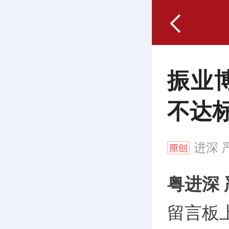
振业
不达
进深
严
粤进深
留言板