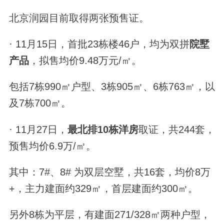
北京润园目前取得两张预售证。
· 11月15日，首批23栋楼46户，均为双拼
院墅
产品
，拟售均价9.48万元/㎡。
包括7栋990㎡户型、3栋905㎡、6栋763㎡，以
及7栋700㎡。
· 11月27日，
最北排10栋洋房
取证，共244套，
预售均价6.9万/㎡。
其中：7#、8# 为双层空墅，共16套，均价8万
+，主力建面约329㎡，首层建面约300㎡。
另外8栋为平层，有建面271/328㎡两种户型，