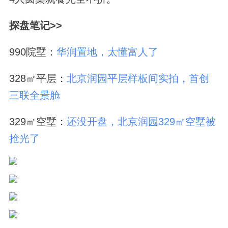
探盘笔记>>
990院墅：
华润置地，太懂富人了
328㎡平层：
北京润园平层样板间实拍，首创
三联全景舱
329㎡空墅：
还没开盘，北京润园329㎡空墅被
抢光了