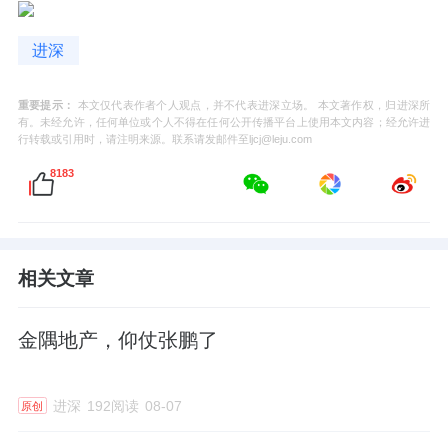
进深
重要提示：
本文仅代表作者个人观点，并不代表进深立场。 本文著作权，归进深所
有。未经允许，任何单位或个人不得在任何公开传播平台上使用本文内容；经允许进
行转载或引用时，请注明来源。联系请发邮件至ljcj@leju.com
8183
相关文章
金隅地产，仰仗张鹏了
进深
192阅读
08-07
原创