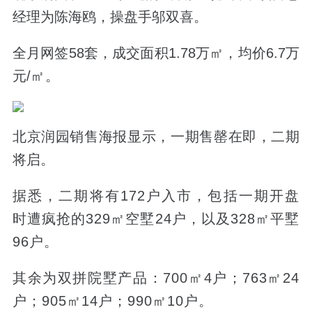
经理为陈海鸥，操盘手邬双喜。
全月网签58套，成交面积1.78万㎡，均价6.7万
元/
㎡。
北京润园销售海报显示，一期售罄在即，二期
将启。
据悉，二期将有172户入市，包括一期开盘
时遭疯抢的329㎡空墅24户，以及
328㎡
平墅
96户。
其余为双拼院墅产品：700㎡4户；763㎡24
户；905㎡14户；990㎡10户。