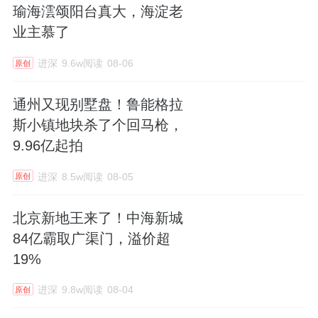
瑜海澐颂阳台真大，海淀老
业主慕了
进深
9.6w阅读
08-06
原创
通州又现别墅盘！鲁能格拉
斯小镇地块杀了个回马枪，
9.96亿起拍
进深
8.5w阅读
08-05
原创
北京新地王来了！中海新城
84亿霸取广渠门，溢价超
19%
进深
9.8w阅读
08-04
原创