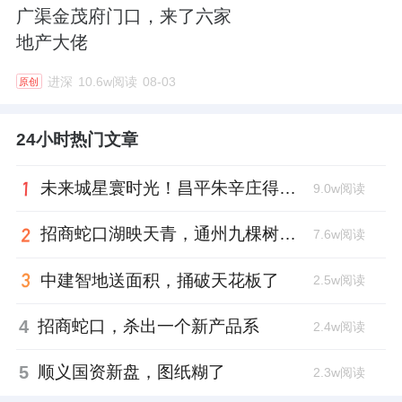
广渠金茂府门口，来了六家
地产大佬
进深
10.6w阅读
08-03
原创
24小时热门文章
未来城星寰时光！昌平朱辛庄得房率天花板
9.0w阅读
招商蛇口湖映天青，通州九棵树首座宋韵新盘亮相
7.6w阅读
中建智地送面积，捅破天花板了
2.5w阅读
4
招商蛇口，杀出一个新产品系
2.4w阅读
5
顺义国资新盘，图纸糊了
2.3w阅读