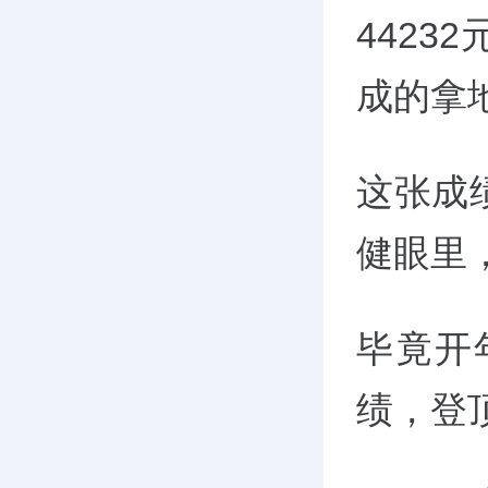
4423
成的拿
这张成
健眼里
毕竟开
绩，登