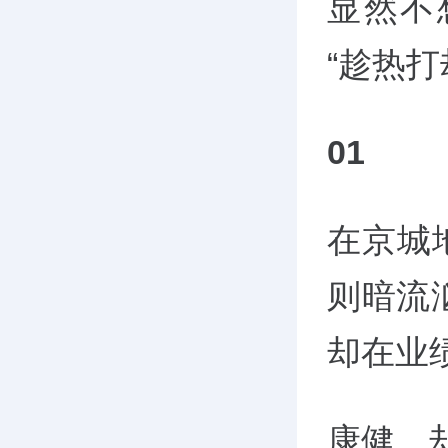
显然不
“趁热
01
在京城
则暗流
却在业
康健，却