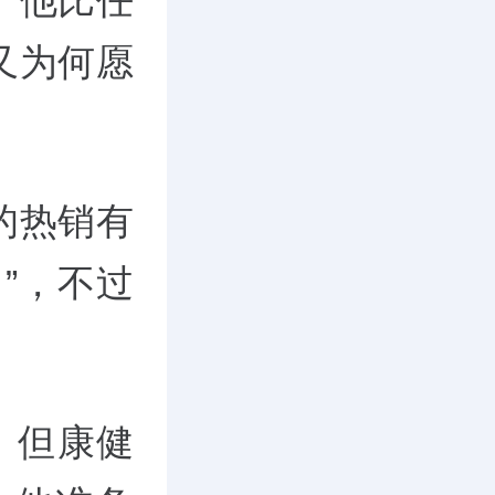
。他比任
又为何愿
的热销有
”，不过
。但康健