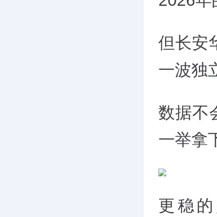
202
但长安
一波独
数据不
一举拿下
更稳的