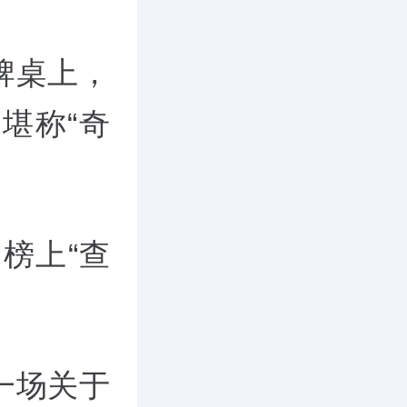
牌桌上，
堪称“奇
榜上“查
。
一场关于