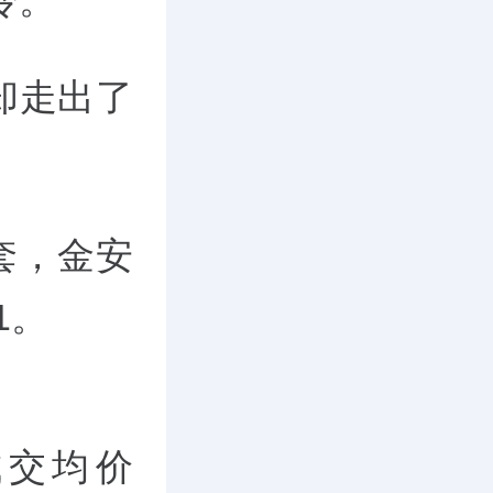
冷。
却走出了
套，金安
1。
成交均价