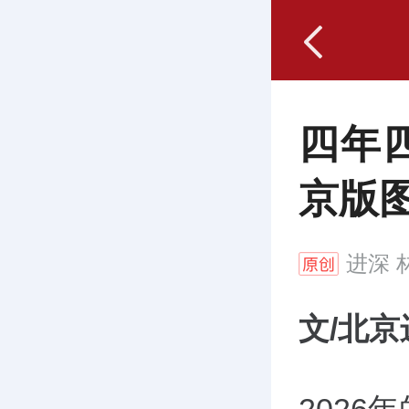
四年
京版
进深
林
文/北京