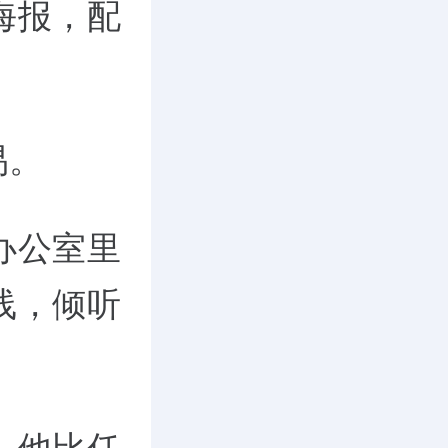
海报，配
。
易。
办公室里
线，倾听