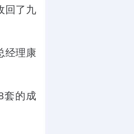
乎收回了九
总经理康
8套的成