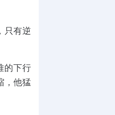
，只有逆
难的下行
缩，他猛