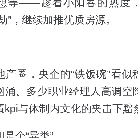
想等——趁着小阳春的热度
打劫”，继续加推优质房源。
地产圈，央企的“铁饭碗”看似
汹涌。多少职业经理人高调空
绩kpi与体制内文化的夹击下黯
是个“异类”。