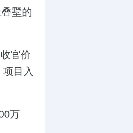
位叠墅的
的收官价
，项目入
00万