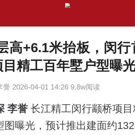
米层高+6.1米抬板，闵
项目精工百年墅户型曝
誉 2026-04-01 14:26 9.8w阅读
深 李誉
长江精工闵行颛桥项目
图曝光，预计推出建面约132-