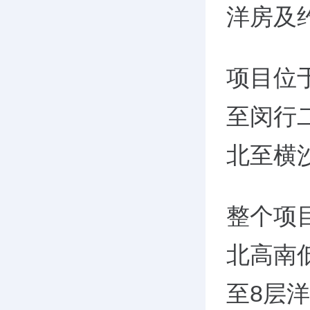
洋房及约
项目位
至闵行
北至横
整个项
北高南
至8层