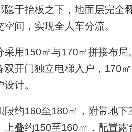
部隐于抬板之下，地面层完全
交空间，实现全人车分流。
采用150㎡与170㎡拼接布局。
备双开门独立电梯入户，170
户设计。
段约160至180㎡，附带地下
上叠约150至160㎡，配置露