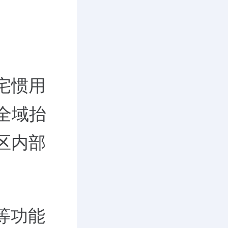
宅惯用
级全域抬
区内部
。
等功能