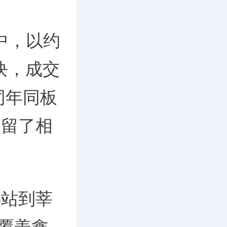
中，以约
地块，成交
同年同板
预留了相
3站到莘