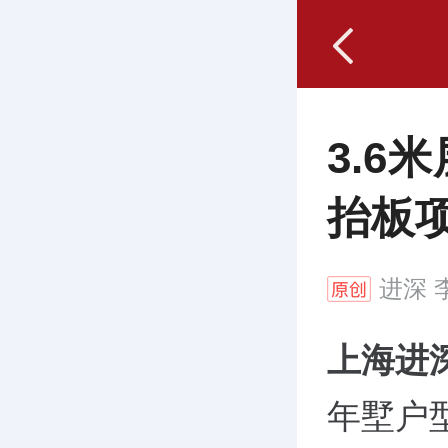
3.6
抬板
进深
李
上海进
年墅户型