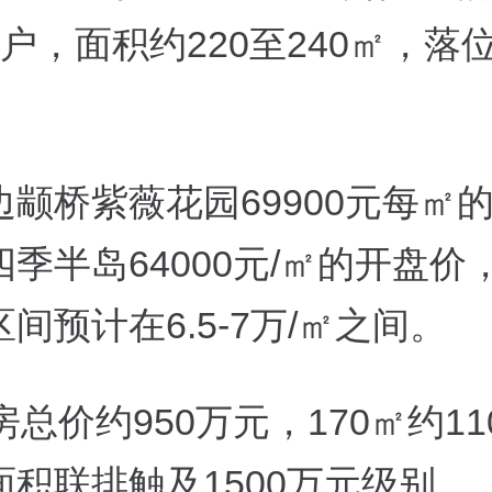
户，面积约220至240㎡，落
边颛桥紫薇花园69900元每㎡
季半岛64000元/㎡的开盘价
间预计在6.5-7万/㎡之间。
房总价约950万元，170㎡约11
面积联排触及1500万元级别。