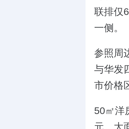
联排仅6
一侧。
参照周
与华发四
市价格区
50㎡洋
元，大