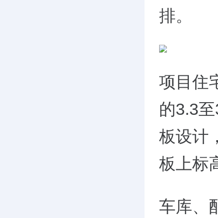
排。
项目住
的3.3
板设计
板上标高
车库、