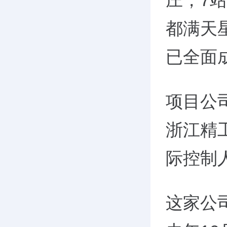
庄，7
都满天
已全面
项目公
浙江精
际控制
这家公