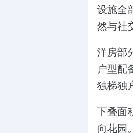
设施全
然与社
洋房部分
户型配
独梯独
下叠面积
向花园。