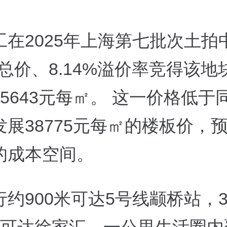
工在2025年上海第七批次土拍
元总价、8.14%溢价率竞得该
5643元每㎡。 这一价格低于
发展38775元每㎡的楼板价，
的成本空间。
行约900米可达5号线颛桥站，