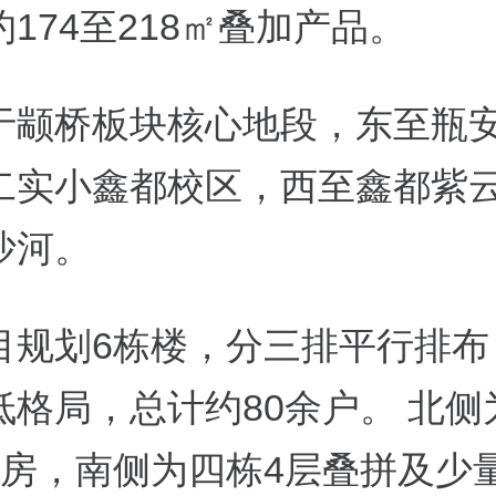
174至218㎡叠加产品。
于颛桥板块核心地段，东至瓶
二实小鑫都校区，西至鑫都紫
沙河。
目规划6栋楼，分三排平行排布
低格局，总计约80余户。 北侧
洋房，南侧为四栋4层叠拼及少