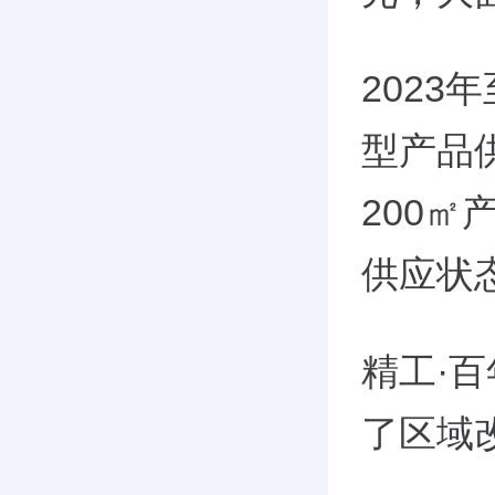
2023
型产品供
200
供应状
精工·
了区域