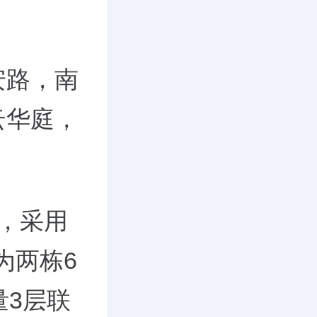
安路，南
云华庭，
，采用
为两栋6
量3层联