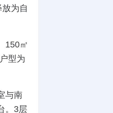
释放为自
150㎡
㎡户型为
室与南
台。3层