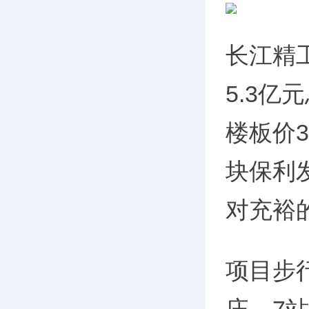
长江精
5.3亿
楼板价3
块保利
对充裕
项目步