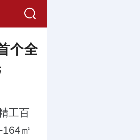
行首个全
光
精工百
164㎡