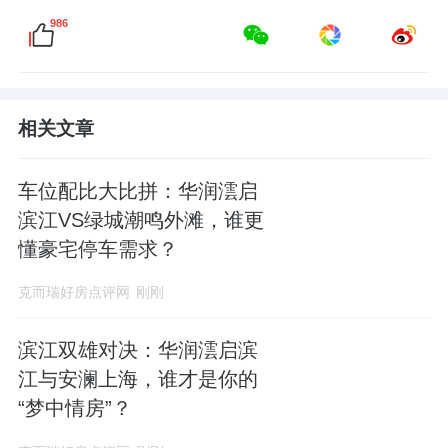
986
相关文章
车位配比大比拼：华润澐启
滨江VS绿城潮鸣外滩，谁更
懂豪宅停车需求？
克而瑞好房点评网
刚刚
滨江双雄对决：华润澐启滨
江与安澜上海，谁才是你的
“梦中情房”？