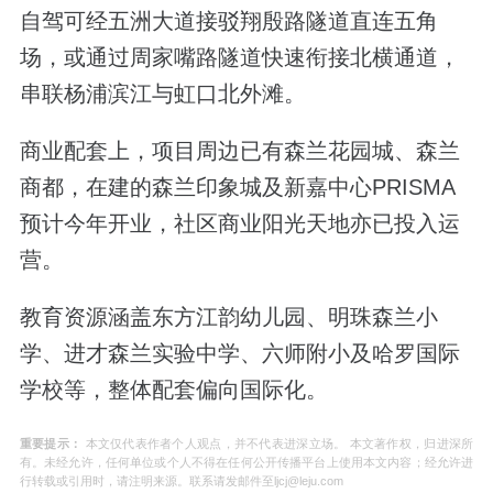
自驾可经五洲大道接驳翔殷路隧道直连五角
场，或通过周家嘴路隧道快速衔接北横通道，
串联杨浦滨江与虹口北外滩。
商业配套上，项目周边已有森兰花园城、森兰
商都，在建的森兰印象城及新嘉中心PRISMA
预计今年开业，社区商业阳光天地亦已投入运
营。
教育资源涵盖东方江韵幼儿园、明珠森兰小
学、进才森兰实验中学、六师附小及哈罗国际
学校等，整体配套偏向国际化。
重要提示：
本文仅代表作者个人观点，并不代表进深立场。 本文著作权，归进深所
有。未经允许，任何单位或个人不得在任何公开传播平台上使用本文内容；经允许进
行转载或引用时，请注明来源。联系请发邮件至ljcj@leju.com