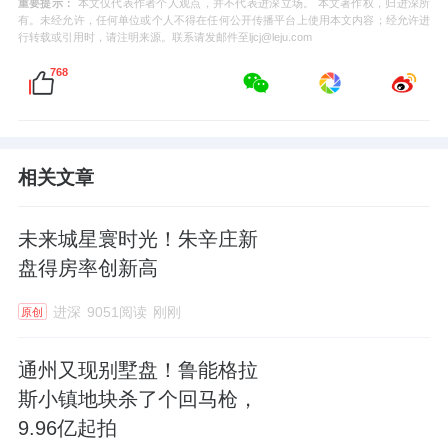
重要提示：
本文仅代表作者个人观点，并不代表进深立场。 本文著作权，归进深所
有。未经允许，任何单位或个人不得在任何公开传播平台上使用本文内容；经允许进
行转载或引用时，请注明来源。联系请发邮件至ljcj@leju.com
768
相关文章
未来城星寰时光！朱辛庄新
盘得房率创新高
进深
9051阅读
刚刚
原创
通州又现别墅盘！鲁能格拉
斯小镇地块杀了个回马枪，
9.96亿起拍