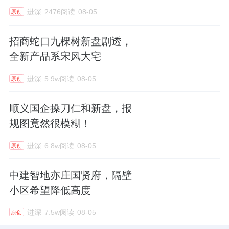
进深
2476阅读
08-05
原创
招商蛇口九棵树新盘剧透，
全新产品系宋风大宅
进深
5.9w阅读
08-05
原创
顺义国企操刀仁和新盘，报
规图竟然很模糊！
进深
6.8w阅读
08-05
原创
中建智地亦庄国贤府，隔壁
小区希望降低高度
进深
7.5w阅读
08-05
原创