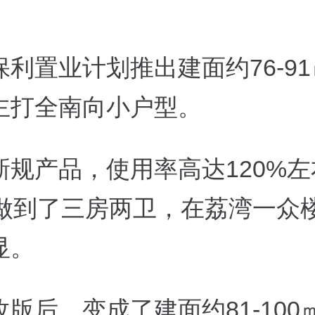
利置业计划推出建面约76-9
主打全南向小户型。
新规产品，使用率高达120%
就做到了三房两卫，在荔湾一众
显。
版后，变成了建面约81-100