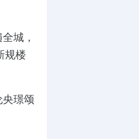
遍全城，
新规楼
伦央璟颂