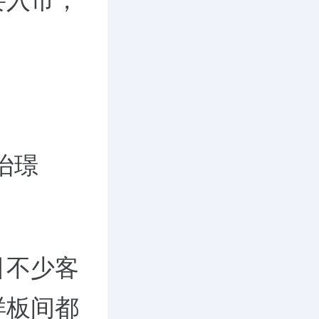
要入市，
怡璟
引不少客
样板间都