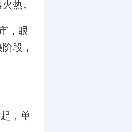
得火热。
市，眼
热阶段，
元起，单