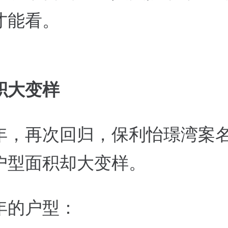
才能看。
积大变样
年，再次回归，保利怡璟湾案
户型面积却大变样。
年的户型：