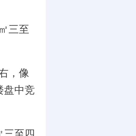
1㎡三至
左右，像
楼盘中竞
㎡三至四