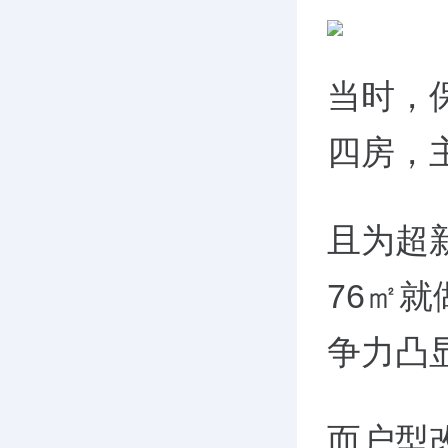
当时，保
四房，
且为超
76㎡
争力凸
而户型改