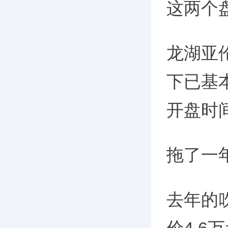
这两个
龙湖亚
下已基
开盘时
拖了一
去年的