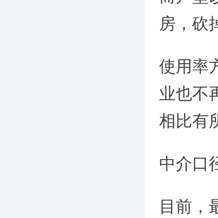
房，砍
使用率
业也不
相比有
中介口径
目前，