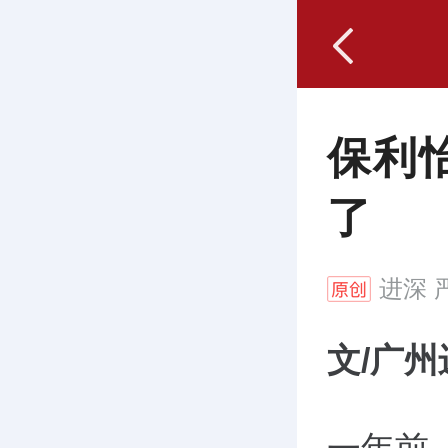
保利
了
进深
严
文/广州