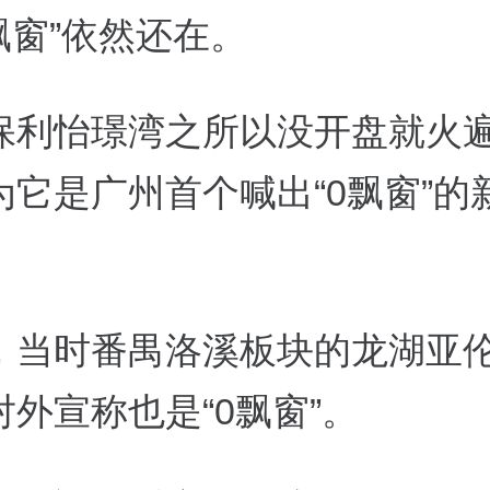
飘窗”依然还在。
保利怡璟湾之所以没开盘就火
为它是广州首个喊出“0飘窗”的
，当时番禺洛溪板块的龙湖亚
外宣称也是“0飘窗”。