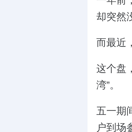
一年前
却突然
而最近
这个盘
湾”。
五一期
户到场