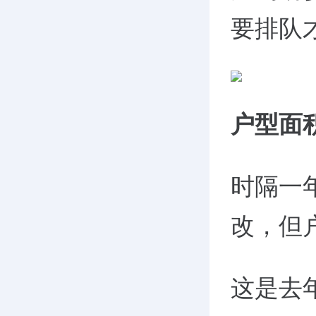
要排队
户型面
时隔一
改，但
这是去