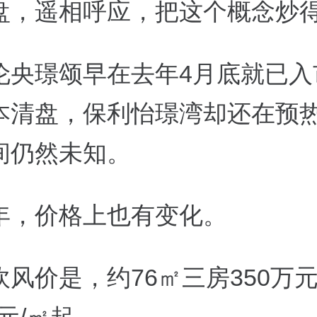
盘，遥相呼应，把这个概念炒
伦央璟颂早在去年4月底就已入
本清盘，保利怡璟湾却还在预
间仍然未知。
年，价格上也有变化。
吹风价是，约76㎡三房350万