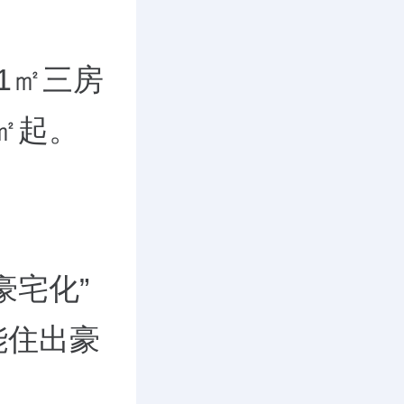
1㎡三房
/㎡起。
豪宅化”
能住出豪