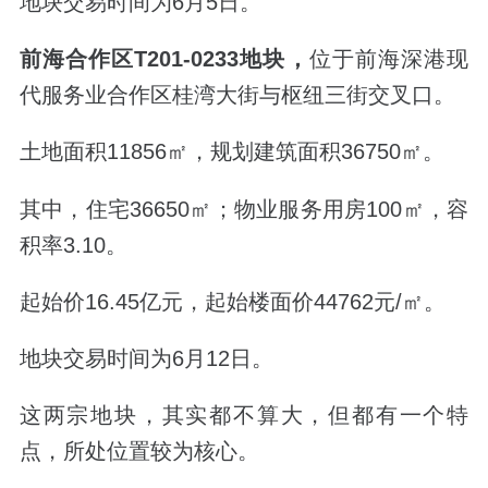
地块交易时间为
6
月
5
日。
前海合作区
T201-0233
地块，
位于前海深港现
代服务业合作区桂湾大街与枢纽三街交叉口。
土地面积
11856
㎡，规划建筑面积
36750
㎡。
其中，住宅
36650
㎡；物业服务用房
100
㎡，容
积率
3.10
。
起始价
16.45
亿元，起始楼面价
44762
元
/
㎡。
地块交易时间为
6
月
12
日。
这两宗地块，其实都不算大，但都有一个特
点，所处位置较为核心。