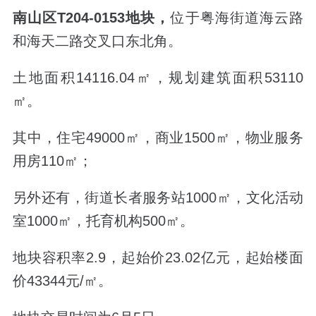
南山区
T204-0153
地块，
位于粤海街道海云路
和海天二路交叉口东北角。
土地面积
14116.04
㎡，规划建筑面积
53110
㎡。
其中，住宅
49000
㎡，商业
1500
㎡，物业服务
用房
110
㎡；
另外还有，街道长者服务站
1000
㎡，文化活动
室
1000
㎡，托育机构
500
㎡。
地块容积率
2.9
，起始价
23.02
亿元，起始楼面
价
43344
元
/
㎡。