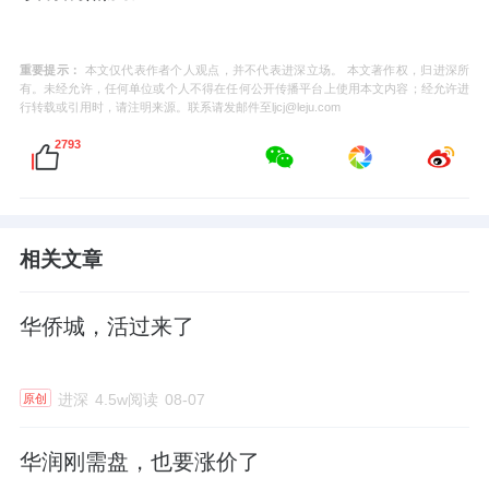
重要提示：
本文仅代表作者个人观点，并不代表进深立场。 本文著作权，归进深所
有。未经允许，任何单位或个人不得在任何公开传播平台上使用本文内容；经允许进
行转载或引用时，请注明来源。联系请发邮件至ljcj@leju.com
2793
相关文章
华侨城，活过来了
进深
4.5w阅读
08-07
原创
华润刚需盘，也要涨价了