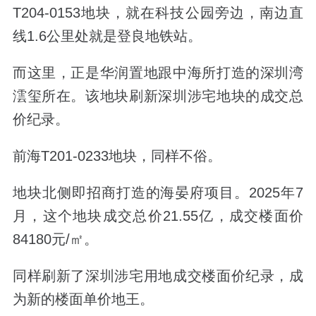
T204-0153
地块，就在科技公园旁边，南边直
线
1.6
公里处就是登良地铁站。
而这里，正是华润置地跟中海所打造的深圳湾
澐玺所在。该地块刷新深圳涉宅地块的成交总
价纪录。
前海
T201-0233
地块，同样不俗。
地块北侧即招商打造的海晏府项目。
2025
年
7
月，这个地块成交总价
21.55
亿，成交楼面价
84180
元
/
㎡。
同样刷新了深圳涉宅用地成交楼面价纪录，成
为新的楼面单价地王。