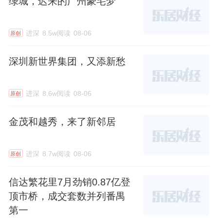
绿城，迟来的广州豪宅梦
进深
8.5w阅读
08-06
原创
深圳新世界集团，又添新愁
进深
8.6w阅读
08-06
原创
金茂和越秀，来了新邻居
进深
8.7w阅读
08-06
原创
信达繁花里7月劲销0.87亿登
顶市桥，成交套数并列番禺
第一