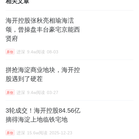
相关文章
海开控股张秋亮相瑜海澐
颂，曾操盘丰台豪宅京能西
贤府
进深
9.4w阅读
08-03
原创
拼抢海淀商业地块，海开控
股遇到了硬茬
进深
9.4w阅读
03-27
原创
3轮成交！海开控股84.56亿
摘得海淀上地临铁宅地
进深
15.6w阅读
2025-12-23
原创