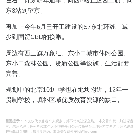
左右，计划明年通车，向西5站直达西二旗；向
东3站到望京。
再加上今年6月已开工建设的S7东北环线，减
少到国贸CBD的换乘。
周边有西三旗万象汇、东小口城市休闲公园、
东小口森林公园、贺新公园等设施，生活配套
完善。
规划中的北京101中学也在地块附近，12年一
贯制学校，填补区域优质教育资源的缺口。
重要提示：
本文仅代表作者个人观点，并不代表进深立场。 本文著作权，归进深所
有。未经允许，任何单位或个人不得在任何公开传播平台上使用本文内容；经允许进
行转载或引用时，请注明来源。联系请发邮件至ljcj@leju.com