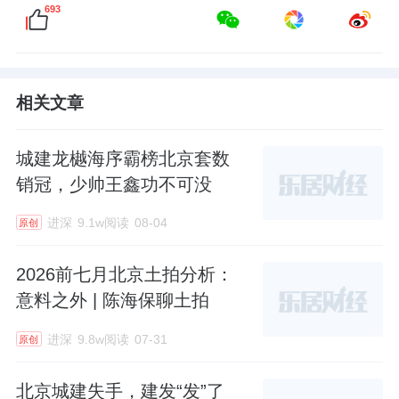
693
相关文章
城建龙樾海序霸榜北京套数
销冠，少帅王鑫功不可没
进深
9.1w阅读
08-04
原创
2026前七月北京土拍分析：
意料之外 | 陈海保聊土拍
进深
9.8w阅读
07-31
原创
北京城建失手，建发“发”了