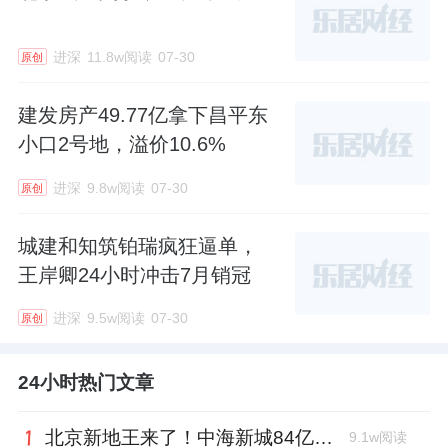
进深
11.8w阅读
07-30
原创
建发房产49.77亿拿下昌平东
小口2号地，溢价10.6%
进深
9.8w阅读
07-30
原创
城建和知筑铂瑞疯狂逼单，
王岸卿24小时冲击7月销冠
进深
9.5w阅读
07-30
原创
24小时热门文章
北京新地王来了！中海新城84亿霸取广渠门，溢价超19%
9.1w阅读